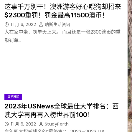
这事千万别干！澳洲游客好心喂狗却招来
$2300重罚！罚金最高11500澳币！
11 月 6, 2022
珀斯生活资讯
人在家中坐，罚单天上来。 而且还是一张2300澳币的重
额罚单…
留学移民
2023年USNews全球最佳大学排名：西
澳大学再再再入榜世界前100！
11 月 6, 2022
StudyPerth
今年四大权威排名的“最终篇”： 2022—2023 U.S.…