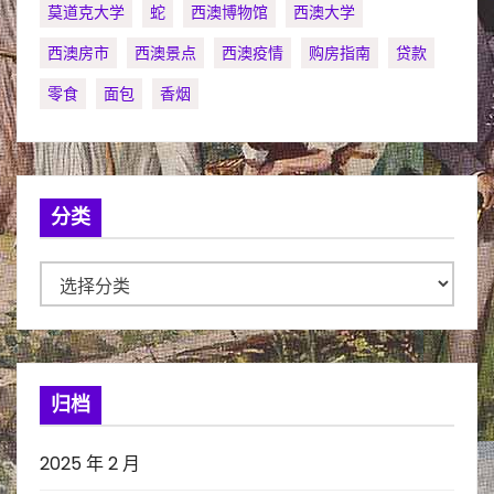
莫道克大学
蛇
西澳博物馆
西澳大学
西澳房市
西澳景点
西澳疫情
购房指南
贷款
零食
面包
香烟
分类
分
类
归档
2025 年 2 月