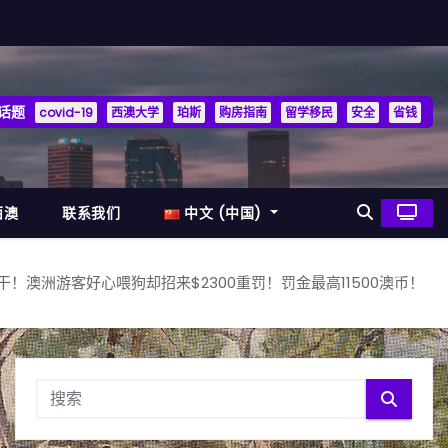
话题
covid-19
西澳大学
珀斯
购房指南
留学移民
安全
省钱
西澳
联系我们
中文 (中国)
干！澳洲游客好心喂狗却招来$2300重罚！罚金最高11500澳币！