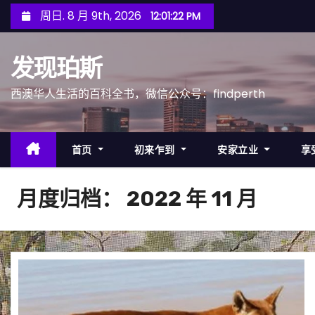
跳
周日. 8 月 9th, 2026
12:01:25 PM
至
内
发现珀斯
容
西澳华人生活的百科全书，微信公众号：findperth
首页
初来乍到
安家立业
享
月度归档：
2022 年 11 月