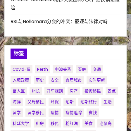
险
RSL与Nollamara分会的冲突：驱逐与法律对峙
标签
Covid-19
Perth
中澳关系
买房
交通
入境政策
历史
安全
宜居城市
实时更新
富人区
州长
开车规则
房产
投资移民
景点
海鲜
父母移民
环保
珀斯
珀斯旅行
生活
留学
留学移民
疫情
疫情追踪
省钱
科廷大学
租房
移民
粉红湖
美食
老鼠岛