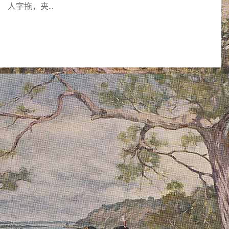
人字拖，夹…