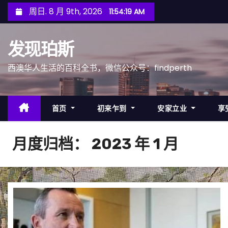
跳
周日. 8 月 9th, 2026
11:54:22 AM
至
内
发现珀斯
容
西澳华人生活的百科全书，微信公众号：findperth
首页
初来乍到
安家立业
享
月度归档：
2023 年 1 月