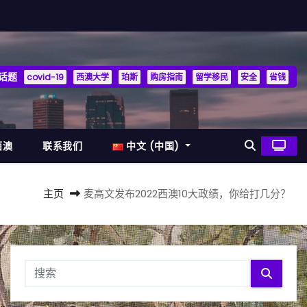
话题
covid-19
西澳大学
珀斯
购房指南
留学移民
安全
省钱
西澳
联系我们
中文 (中国)
主页
麦高文发布2022西澳10大政绩，你给打几分？