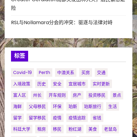
险
RSL与Nollamara分会的冲突：驱逐与法律对峙
标签
Covid-19
Perth
中澳关系
买房
交通
入境政策
历史
安全
宜居城市
实时更新
富人区
州长
开车规则
房产
投资移民
景点
海鲜
父母移民
环保
珀斯
珀斯旅行
生活
留学
留学移民
疫情
疫情追踪
省钱
科廷大学
租房
移民
粉红湖
美食
老鼠岛