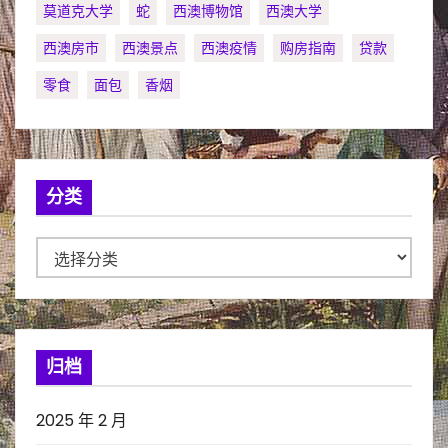
莫道克大学
蛇
西澳博物馆
西澳大学
西澳房市
西澳景点
西澳疫情
购房指南
贷款
零食
面包
香烟
分类
分
类
归档
2025 年 2 月