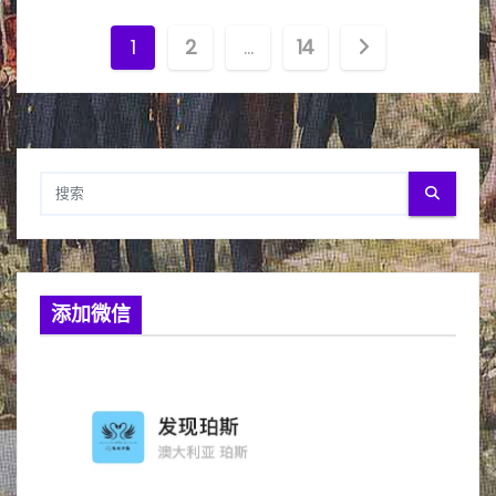
文
1
2
…
14
章
分
页
添加微信