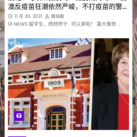
澳反疫苗狂潮依然严峻，不打疫苗的警察
将被停职..
11 月 29, 2021
微珀斯
01 NEWS 留学生，终终终于.. 可以来啦！ 喜大普奔 …