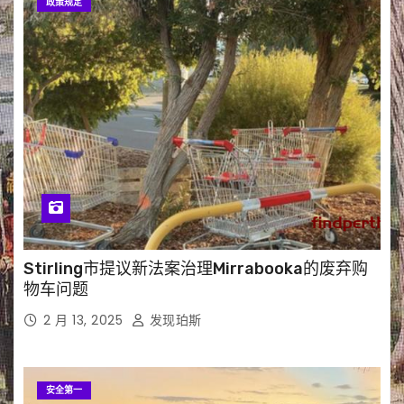
政策规定
Stirling市提议新法案治理Mirrabooka的废弃购
物车问题
2 月 13, 2025
发现珀斯
安全第一