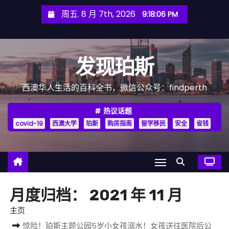
跳
周五. 8 月 7th, 2026
9:18:08 PM
至
内
容
发现珀斯
西澳华人生活的百科全书，微信公众号：findperth
热议话题
covid-19
西澳大学
珀斯
购房指南
留学移民
安全
省钱
月度归档：
2021 年 11 月
主页
惊险！珀斯主题公园5岁小女孩溺水！女孩送往医院后公