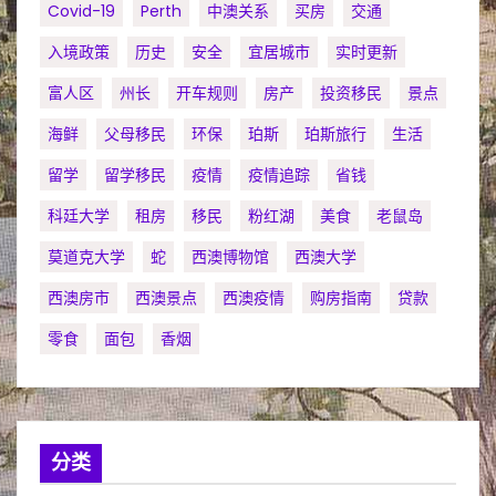
Covid-19
Perth
中澳关系
买房
交通
入境政策
历史
安全
宜居城市
实时更新
富人区
州长
开车规则
房产
投资移民
景点
海鲜
父母移民
环保
珀斯
珀斯旅行
生活
留学
留学移民
疫情
疫情追踪
省钱
科廷大学
租房
移民
粉红湖
美食
老鼠岛
莫道克大学
蛇
西澳博物馆
西澳大学
西澳房市
西澳景点
西澳疫情
购房指南
贷款
零食
面包
香烟
分类