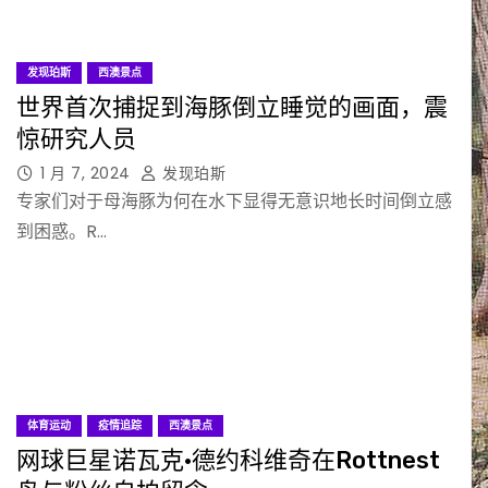
发现珀斯
西澳景点
世界首次捕捉到海豚倒立睡觉的画面，震
惊研究人员
1 月 7, 2024
发现珀斯
专家们对于母海豚为何在水下显得无意识地长时间倒立感
到困惑。R…
体育运动
疫情追踪
西澳景点
网球巨星诺瓦克·德约科维奇在Rottnest