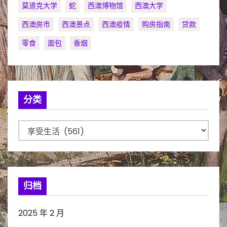
莫道克大学
蛇
西澳博物馆
西澳大学
西澳房市
西澳景点
西澳疫情
购房指南
贷款
零食
面包
香烟
分类
分
类
归档
2025 年 2 月