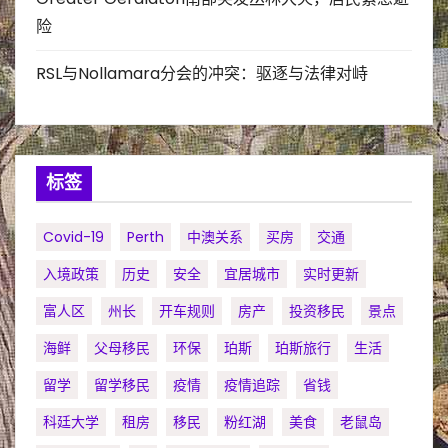
险
RSL与Nollamara分会的冲突：驱逐与法律对峙
标签
Covid-19
Perth
中澳关系
买房
交通
入境政策
历史
安全
宜居城市
实时更新
富人区
州长
开车规则
房产
投资移民
景点
海鲜
父母移民
环保
珀斯
珀斯旅行
生活
留学
留学移民
疫情
疫情追踪
省钱
科廷大学
租房
移民
粉红湖
美食
老鼠岛