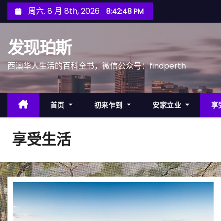
跳
周六. 8 月 8th, 2026
8:42:50 PM
至
内
发现珀斯
容
西澳华人生活的百科全书，微信公众号：findperth
首页
初来乍到
安家立业
享
享受生活