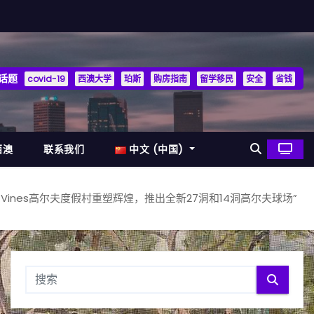
话题
covid-19
西澳大学
珀斯
购房指南
留学移民
安全
省钱
西澳
联系我们
中文 (中国)
e Vines高尔夫度假村重塑辉煌，推出全新27洞和14洞高尔夫球场”