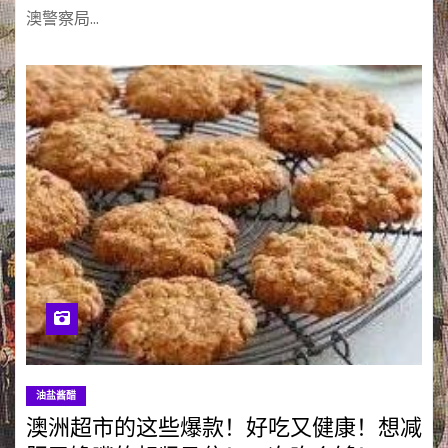
澳警察局…
油盐酱醋
澳洲超市的这些爆款！好吃又健康！想减