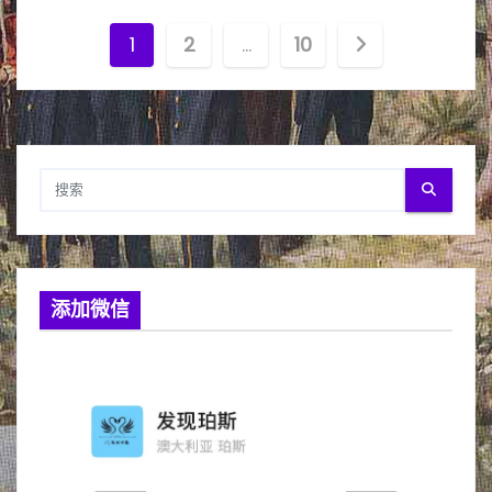
文
1
2
…
10
章
分
页
添加微信