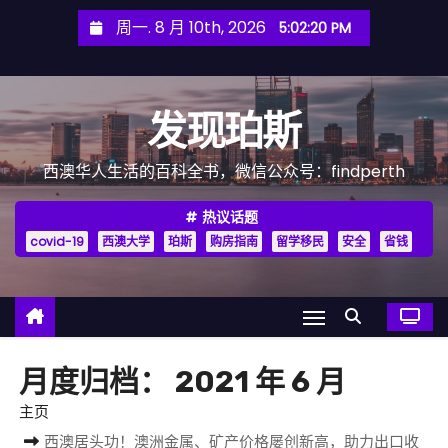
跳
周一. 8 月 10th, 2026
5:02:22 PM
至
内
容
发现珀斯
西澳华人生活的百科全书，微信公众号：findperth
热议话题
covid-19
西澳大学
珀斯
购房指南
留学移民
安全
省钱
月度归档：
2021 年 6 月
主页
西澳居头功！澳洲金属、矿产价格屡创新高，助力出口收