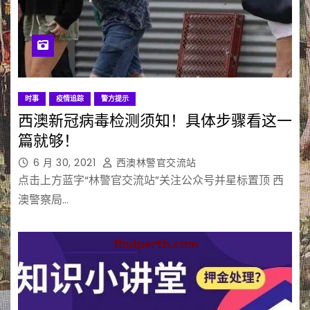
时事
疫情追踪
警方提示
西澳新冠病毒检测须知！具体步骤看这一
篇就够！
6 月 30, 2021
西澳林警官交流站
点击上方蓝字“林警官交流站”关注公众号并星标置顶 西
澳警察局…