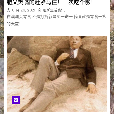
肥又馋嘴的赶紧马住！一次吃个够！
6 月 29, 2021
珀斯生活资讯
在澳洲买零食 不是打折就是买一送一 简直就是零食一族
的天堂！…