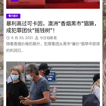
警方提示
暴利高过可卡因，澳洲“香烟黑市”猖獗，
成犯罪团伙“摇钱树”！
6 月 30, 2021
今日珀斯君
随着香烟价格的飙升，犯罪集团从黑市“廉价”烟草中获得
的利润已…