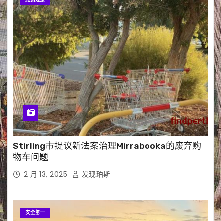
政策规定
Stirling市提议新法案治理Mirrabooka的废弃购
物车问题
2 月 13, 2025
发现珀斯
安全第一