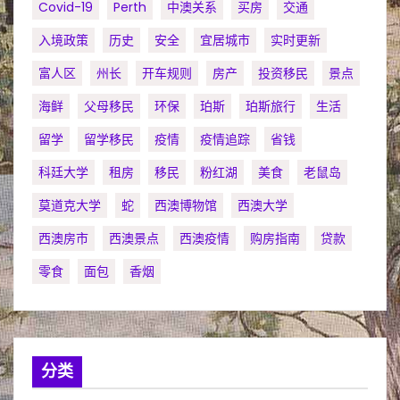
Covid-19
Perth
中澳关系
买房
交通
入境政策
历史
安全
宜居城市
实时更新
富人区
州长
开车规则
房产
投资移民
景点
海鲜
父母移民
环保
珀斯
珀斯旅行
生活
留学
留学移民
疫情
疫情追踪
省钱
科廷大学
租房
移民
粉红湖
美食
老鼠岛
莫道克大学
蛇
西澳博物馆
西澳大学
西澳房市
西澳景点
西澳疫情
购房指南
贷款
零食
面包
香烟
分类