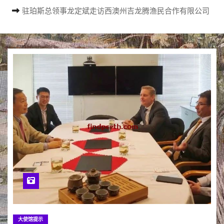
驻珀斯总领事龙定斌走访西澳州吉龙腾渔民合作有限公司
大使馆提示