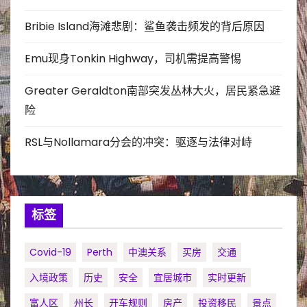
Bribie Island海滩悲剧：鲨鱼袭击频发的背后原因
Emu现身Tonkin Highway，司机需提高警惕
Greater Geraldton南部突发丛林大火，居民紧急避
险
RSL与Nollamara分会的冲突：驱逐与法律对峙
标签
Covid-19
Perth
中澳关系
买房
交通
入境政策
历史
安全
宜居城市
实时更新
富人区
州长
开车规则
房产
投资移民
景点