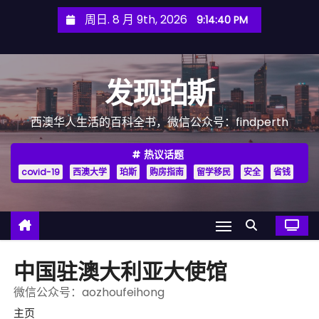
跳
周日. 8 月 9th, 2026
9:14:42 PM
至
内
容
发现珀斯
西澳华人生活的百科全书，微信公众号：findperth
热议话题
covid-19
西澳大学
珀斯
购房指南
留学移民
安全
省钱
中国驻澳大利亚大使馆
微信公众号：aozhoufeihong
主页