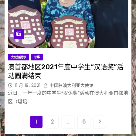
大使馆提示
时事
澳首都地区2021年度中学生“汉语奖”活
动圆满结束
11 月 19, 2021
中国驻澳大利亚大使馆
近日，一年一度的中学生“汉语奖”活动在澳大利亚首都地
区（堪培…
文
1
2
…
6
章