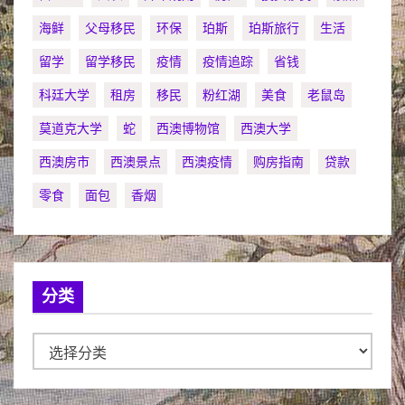
海鲜
父母移民
环保
珀斯
珀斯旅行
生活
留学
留学移民
疫情
疫情追踪
省钱
科廷大学
租房
移民
粉红湖
美食
老鼠岛
莫道克大学
蛇
西澳博物馆
西澳大学
西澳房市
西澳景点
西澳疫情
购房指南
贷款
零食
面包
香烟
分类
分
类