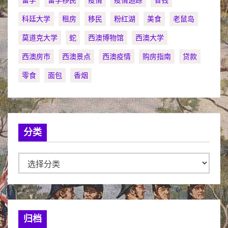
科廷大学
租房
移民
粉红湖
美食
老鼠岛
莫道克大学
蛇
西澳博物馆
西澳大学
西澳房市
西澳景点
西澳疫情
购房指南
贷款
零食
面包
香烟
分类
分
类
归档