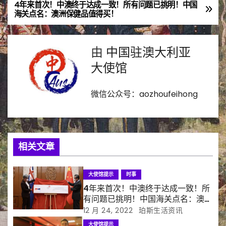
4年来首次！中澳终于达成一致！所有问题已挑明！中国
文
海关点名：澳洲保健品值得买！
章
导
由
中国驻澳大利亚
大使馆
航
微信公众号：aozhoufeihong
相关文章
大使馆提示
时事
4年来首次！中澳终于达成一致！所
有问题已挑明！中国海关点名：澳洲
保健品值得买！
12 月 24, 2022
珀斯生活资讯
大使馆提示