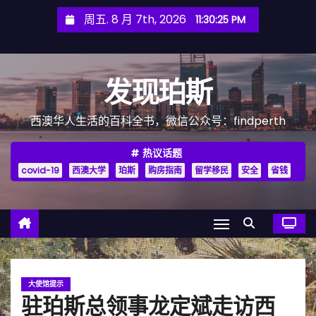
跳
周五. 8 月 7th, 2026
11:30:27 PM
至
内
容
发现珀斯
西澳华人生活的百科全书，微信公众号：findperth
热议话题
covid-19
西澳大学
珀斯
购房指南
留学移民
安全
省钱
大使馆提示
驻珀斯总领事龙定斌走访西