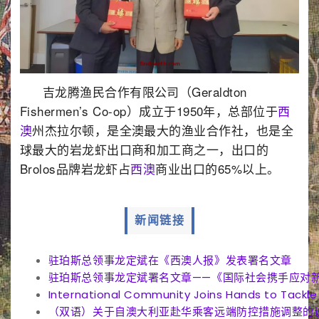
吉龙腾渔民合作有限公司（Geraldton
Fishermen’s Co-op）成立于1950年，总部位于
西
澳
州杰拉尔顿，是全澳最大的渔业合作社，也是全
球最大的岩龙虾出口商和加工商之一，出口的
Brolos品牌岩龙虾占
西澳
商业出口的65%以上
。
新闻链接
驻珀斯总领事龙定斌在《西澳人报》发表署名文章
驻珀斯总领事龙定斌署名文章——《国际社会携手应对
International Community Joins Hands to Tackle
（双语）关于自澳大利亚赴华乘客远端防控措施调整的