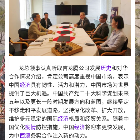
龙总领事认真听取吉龙腾公司发展
历史
和对华
合作情况介绍，肯定公司高度重视中国市场，表示
中国
经济
具有韧性、活力和潜力，中国市场为世界
提供了巨大机遇。中国共产党二十大科学谋划未来
五年以及更长一段时期发展方向和蓝图，继续坚定
不移走和平发展道路，坚持深化改革、扩大开放，
维护多元稳定的国际
经济
格局和经贸关系。随着中
国优化
疫情
防控措施，中国
经济
将迎来更快发展，
为中
西澳
务实合作注入新的动力。