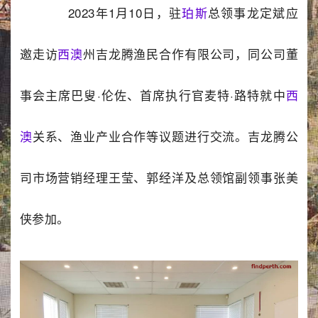
2023年1月10日，驻
珀斯
总领事龙定斌应
邀走访
西澳
州吉龙腾渔民合作有限公司，同公司董
事会主席巴叟·伦佐、首席执行官麦特·路特就中
西
澳
关系、渔业产业合作等议题进行交流。吉龙腾公
司市场营销经理王莹、郭经洋及总领馆副领事张美
侠参加。