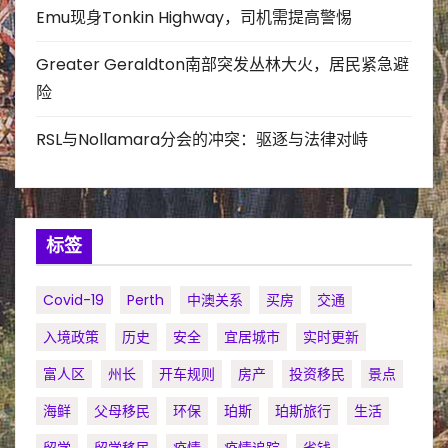
Emu现身Tonkin Highway，司机需提高警惕
Greater Geraldton南部突发丛林大火，居民紧急避
险
RSL与Nollamara分会的冲突：驱逐与法律对峙
标签
Covid-19
Perth
中澳关系
买房
交通
入境政策
历史
安全
宜居城市
实时更新
富人区
州长
开车规则
房产
投资移民
景点
海鲜
父母移民
环保
珀斯
珀斯旅行
生活
留学
留学移民
疫情
疫情追踪
省钱