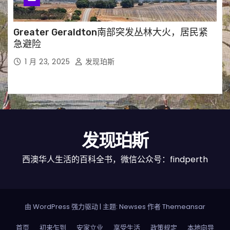
Greater Geraldton南部突发丛林大火，居民紧
急避险
1 月 23, 2025
发现珀斯
发现珀斯
西澳华人生活的百科全书，微信公众号：findperth
由 WordPress 强力驱动
|
主题: Newses 作者
Themeansar
首页
初来乍到
安家立业
享受生活
政策规定
本地向导