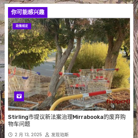
你可能感兴趣
政策规定
Stirling市提议新法案治理Mirrabooka的废弃购
物车问题
2 月 13, 2025
发现珀斯