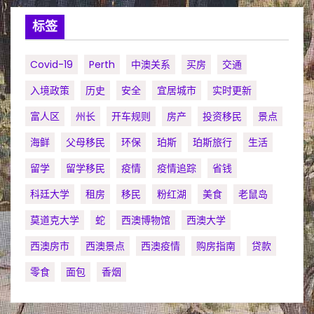
标签
Covid-19
Perth
中澳关系
买房
交通
入境政策
历史
安全
宜居城市
实时更新
富人区
州长
开车规则
房产
投资移民
景点
海鲜
父母移民
环保
珀斯
珀斯旅行
生活
留学
留学移民
疫情
疫情追踪
省钱
科廷大学
租房
移民
粉红湖
美食
老鼠岛
莫道克大学
蛇
西澳博物馆
西澳大学
西澳房市
西澳景点
西澳疫情
购房指南
贷款
零食
面包
香烟