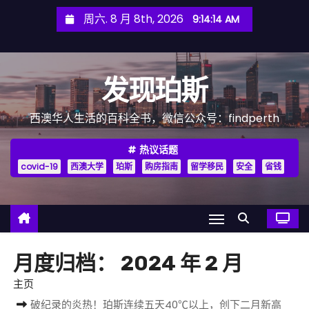
跳
周六. 8 月 8th, 2026
9:14:15 AM
至
内
容
发现珀斯
西澳华人生活的百科全书，微信公众号：findperth
热议话题
covid-19
西澳大学
珀斯
购房指南
留学移民
安全
省钱
月度归档：
2024 年 2 月
主页
破纪录的炎热！珀斯连续五天40℃以上，创下二月新高