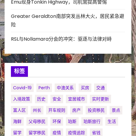
Emu现身Tonkin Highway，司机需提高警惕
Greater Geraldton南部突发丛林大火，居民紧急避
险
RSL与Nollamara分会的冲突：驱逐与法律对峙
标签
Covid-19
Perth
中澳关系
买房
交通
入境政策
历史
安全
宜居城市
实时更新
富人区
州长
开车规则
房产
投资移民
景点
海鲜
父母移民
环保
珀斯
珀斯旅行
生活
留学
留学移民
疫情
疫情追踪
省钱