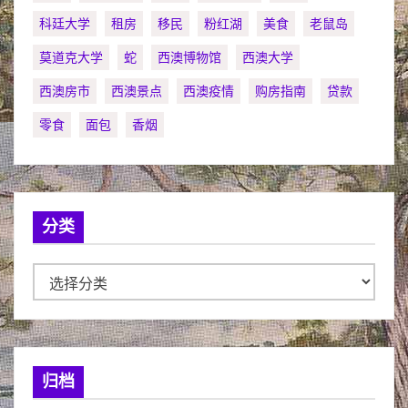
科廷大学
租房
移民
粉红湖
美食
老鼠岛
莫道克大学
蛇
西澳博物馆
西澳大学
西澳房市
西澳景点
西澳疫情
购房指南
贷款
零食
面包
香烟
分类
分
类
归档