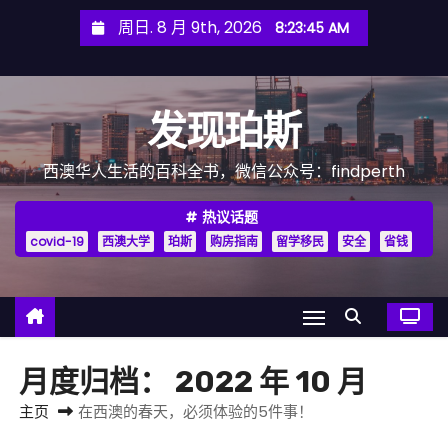
跳
周日. 8 月 9th, 2026
8:23:47 AM
至
内
容
发现珀斯
西澳华人生活的百科全书，微信公众号：findperth
热议话题
covid-19
西澳大学
珀斯
购房指南
留学移民
安全
省钱
月度归档：
2022 年 10 月
主页
在西澳的春天，必须体验的5件事！