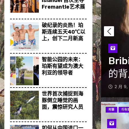
Islander首次主导
Fremantle艺术展
破纪录的炎热！珀
斯连续五天40℃以
上，创下二月新高
nd海滩悲剧：鲨鱼袭击频发
Emu
智能公园的未来：
珀斯有望成为澳大
高警
利亚的领导者
1 月 27
世界首次捕捉到海
豚倒立睡觉的画
面，震惊研究人员
时事
行车
如何从中国进口一