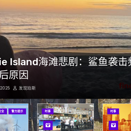
现身Tonkin Highway，司
惕
, 2025
发现珀斯
安全
警方提示
时事
时事