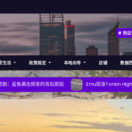
热议
受生活
政策规定
本地向导
店铺
数据
原因
Emu现身Tonkin Highway，司机需提高警惕