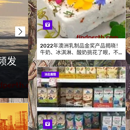
2022年澳洲乳制品金奖产品揭晓！
牛奶、冰淇淋、酸奶挑花了眼，不
机需提
Greater Gerald
妨看看这篇指南！
火，居民紧急避险
油盐酱醋
1 月 23, 2025
发现珀斯