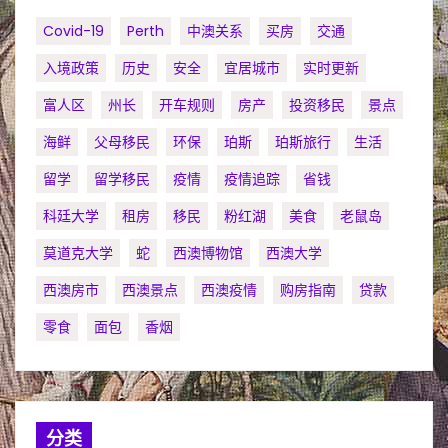
Covid-19
Perth
中澳关系
买房
交通
入境政策
历史
安全
宜居城市
实时更新
富人区
州长
开车规则
房产
投资移民
景点
海鲜
父母移民
环保
珀斯
珀斯旅行
生活
留学
留学移民
疫情
疫情追踪
省钱
科廷大学
租房
移民
粉红湖
美食
老鼠岛
莫道克大学
蛇
西澳博物馆
西澳大学
西澳房市
西澳景点
西澳疫情
购房指南
贷款
零食
面包
香烟
分类