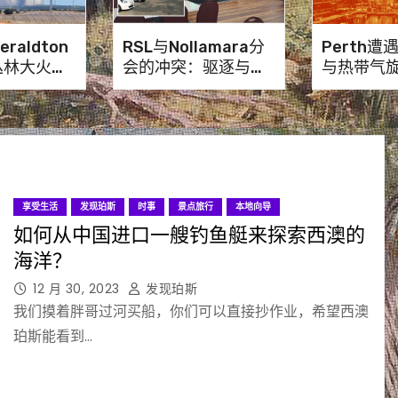
Geraldton
RSL与Nollamara分
Perth
丛林大火，
会的冲突：驱逐与法
与热带气
避险
律对峙
享受生活
发现珀斯
时事
景点旅行
本地向导
如何从中国进口一艘钓鱼艇来探索西澳的
海洋？
12 月 30, 2023
发现珀斯
我们摸着胖哥过河买船，你们可以直接抄作业，希望西澳
珀斯能看到…