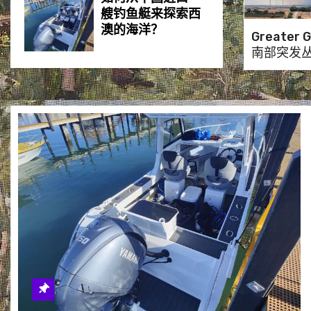
艘钓鱼艇来探索西
澳的海洋？
Greater 
南部突发
居民紧急
“珀斯最受欢迎的虎
鲨Trevor可能又回
到了Mullaloo海滩”
“巨星归来：巨石强
森或将参加在珀斯
举行的WWE摔角赛
事”
“独自横渡印度洋
86天，创纪录的划
船者Rob Barton
和‘Wilson’安全归