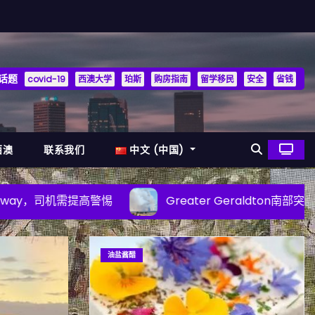
话题
covid-19
西澳大学
珀斯
购房指南
留学移民
安全
省钱
西澳
联系我们
中文 (中国)
Greater Geraldton南部突发丛林大火，居民紧急避险
油盐酱醋
时事
行车安全
警方提示