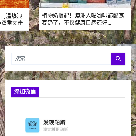
植物奶崛起！澳洲人喝咖啡都配燕
遭遇高温热浪
麦奶了，不仅健康口感还好…
旋双重夹击
添加微信