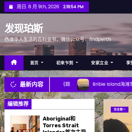
跳
周日. 8 月 9th, 2026
2:18:56 PM
至
内
发现珀斯
容
西澳华人生活的百科全书，微信公众号：findperth
首页
初来乍到
安家立业
享
物车问题
Bribie Island海滩悲剧：鲨鱼袭击频发的背后
最新内容
编辑推荐
Aboriginal和
Torres Strait