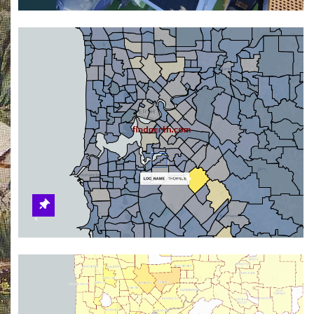
来”
希拉里海滩俱乐
部：珀斯最新海滩
热点即将开业
横渡印度洋：
Mullaloo的Rob
Barton独自划船
8300公里，为青少
年心理健康助力