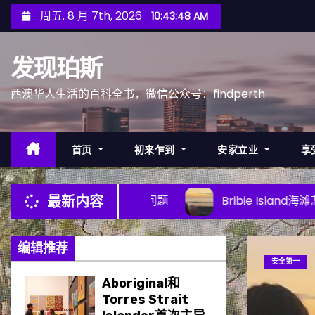
跳
周五. 8 月 7th, 2026
10:43:51 AM
至
内
发现珀斯
容
西澳华人生活的百科全书，微信公众号：findperth
首页
初来乍到
安家立业
享
弃购物车问题
Bribie Island海滩悲剧：鲨鱼袭击频发的
最新内容
编辑推荐
Aboriginal和
Torres Strait