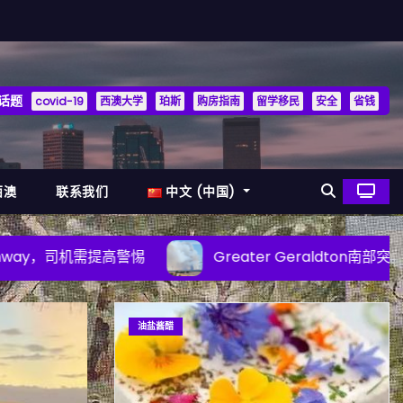
话题
covid-19
西澳大学
珀斯
购房指南
留学移民
安全
省钱
西澳
联系我们
中文 (中国)
Greater Geraldton南部突发丛林大火，居民紧急避
油盐酱醋
时事
行车安全
警方提示