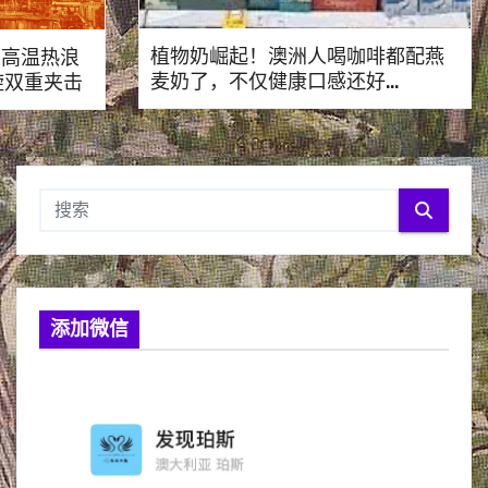
植物奶崛起！澳洲人喝咖啡都配燕
遭遇高温热浪
麦奶了，不仅健康口感还好…
旋双重夹击
添加微信