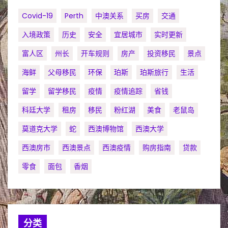
Covid-19
Perth
中澳关系
买房
交通
入境政策
历史
安全
宜居城市
实时更新
富人区
州长
开车规则
房产
投资移民
景点
海鲜
父母移民
环保
珀斯
珀斯旅行
生活
留学
留学移民
疫情
疫情追踪
省钱
科廷大学
租房
移民
粉红湖
美食
老鼠岛
莫道克大学
蛇
西澳博物馆
西澳大学
西澳房市
西澳景点
西澳疫情
购房指南
贷款
零食
面包
香烟
分类