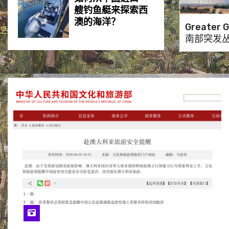
艘钓鱼艇来探索西
澳的海洋？
Greater 
南部突发
居民紧急
“珀斯最受欢迎的虎
鲨Trevor可能又回
到了Mullaloo海滩”
“巨星归来：巨石强
森或将参加在珀斯
举行的WWE摔角赛
事”
“独自横渡印度洋
86天，创纪录的划
船者Rob Barton
和‘Wilson’安全归