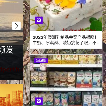
2022年澳洲乳制品金奖产品揭晓！
牛奶、冰淇淋、酸奶挑花了眼，不
机需提
Greater Gerald
妨看看这篇指南！
火，居民紧急避险
油盐酱醋
1 月 23, 2025
发现珀斯