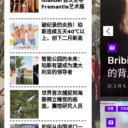
Islander首次主导
Fremantle艺术展
破纪录的炎热！珀
斯连续五天40℃以
上，创下二月新高
nd海滩悲剧：鲨鱼袭击频发
Emu
智能公园的未来：
珀斯有望成为澳大
高警
利亚的领导者
1 月 27
世界首次捕捉到海
豚倒立睡觉的画
面，震惊研究人员
时事
行车
如何从中国进口一