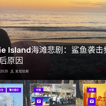
现身Tonkin Highway，司
惕
, 2025
发现珀斯
安全
警方提示
时事
时事