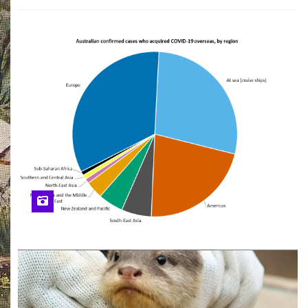
来”
希拉里海滩俱乐
部：珀斯最新海滩
热点即将开业
横渡印度洋：
Mullaloo的Rob
Barton独自划船
8300公里，为青少
年心理健康助力