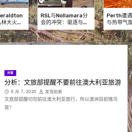
Geraldton
RSL与Nollamara分
Perth
丛林大火，
会的冲突：驱逐与法
与热带气
避险
律对峙
时事
分析：文旅部提醒不要前往澳大利亚旅游
6 月 7, 2020
发现珀斯
文旅部提醒切勿前往澳大利亚旅行，所以澳洲目前情况
是？