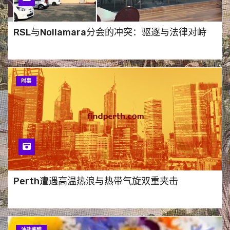
RSL与Nollamara分会的冲突：驱逐与法律对峙
时事
Perth遭遇高温热浪与热带气旋双重夹击
油盐酱醋