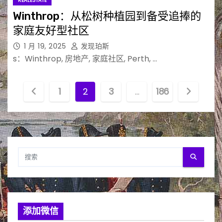
REALESTATE
Winthrop：从松树种植园到备受追捧的
家庭友好型社区
1 月 19, 2025
发现珀斯
s：Winthrop, 房地产, 家庭社区, Perth, …
文
1
2
3
…
186
章
分
页
添加微信