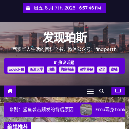
跳
周五. 8 月 7th, 2026
6:57:49 PM
至
内
容
发现珀斯
西澳华人生活的百科全书，微信公众号：findperth
热议话题
covid-19
西澳大学
珀斯
购房指南
留学移民
安全
省钱
原因
Emu现身Tonkin Highway，司机需提高警惕
编辑推荐