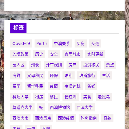
标签
Covid-19
Perth
中澳关系
买房
交通
入境政策
历史
安全
宜居城市
实时更新
富人区
州长
开车规则
房产
投资移民
景点
海鲜
父母移民
环保
珀斯
珀斯旅行
生活
留学
留学移民
疫情
疫情追踪
省钱
科廷大学
租房
移民
粉红湖
美食
老鼠岛
莫道克大学
蛇
西澳博物馆
西澳大学
西澳房市
西澳景点
西澳疫情
购房指南
贷款
零食
面包
香烟