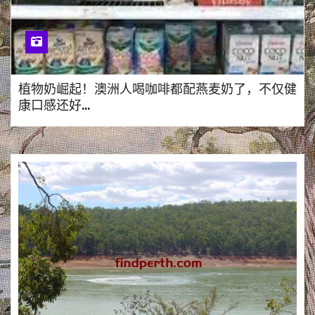
植物奶崛起！澳洲人喝咖啡都配燕麦奶了，不仅健
康口感还好…