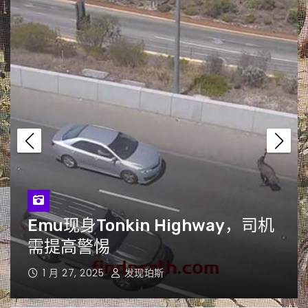
时事
行车安全
警方提示
如何从中国进口一艘钓鱼艇来探
索西澳的海洋？
“珀斯最受欢迎的虎鲨Trevor可
能又回到了Mullaloo海滩”
“巨星归来：巨石强森或将参加在
y，司机
Greater Geraldton南部突
珀斯举行的WWE摔角赛事”
大火，居民紧急避险
1 月 23, 2025
发现珀斯
“独自横渡印度洋86天，创纪录的