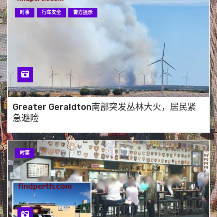
划船者Rob Barton和‘Wilson’安
全归来”
时事
行车安全
警方提示
希拉里海滩俱乐部：珀斯最新海
滩热点即将开业
横渡印度洋：Mullaloo的Rob
Greater Geraldton南部突发丛林大火，居民紧
Barton独自划船8300公里，为
急避险
青少年心理健康助力
时事