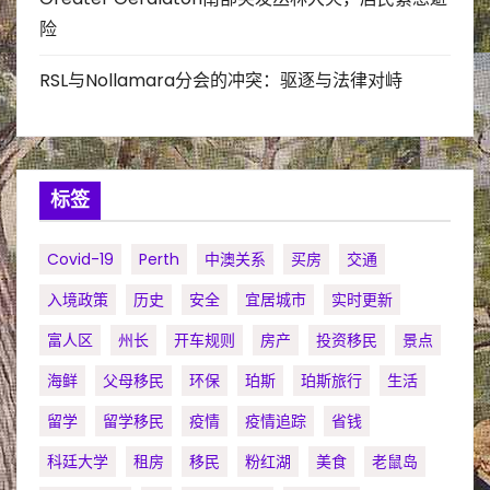
险
RSL与Nollamara分会的冲突：驱逐与法律对峙
标签
Covid-19
Perth
中澳关系
买房
交通
入境政策
历史
安全
宜居城市
实时更新
富人区
州长
开车规则
房产
投资移民
景点
海鲜
父母移民
环保
珀斯
珀斯旅行
生活
留学
留学移民
疫情
疫情追踪
省钱
科廷大学
租房
移民
粉红湖
美食
老鼠岛