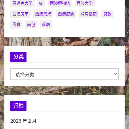
莫道克大学
蛇
西澳博物馆
西澳大学
西澳房市
西澳景点
西澳疫情
购房指南
贷款
零食
面包
香烟
分类
分
类
归档
2025 年 2 月