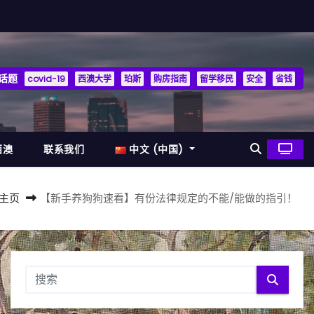
话题
covid-19
西澳大学
珀斯
购房指南
留学移民
安全
省钱
西澳
联系我们
中文 (中国)
主页
【新手养狗狗速看】有份法律规定的不能/能做的指引！