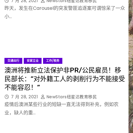
7 月 28, 2021
NewStars纽星达教育移民
昨天，发生在Carousel的突发警匪追逐案可谓惊呆了一众
小…
交通出行
安家立业
工作/税务
澳洲将推新立法保护非PR/公民雇员！移
民部长：“对外籍工人的剥削行为不能接受
不能容忍！”
7 月 28, 2021
NewStars纽星达教育移民
疫情后澳洲某些行业的短缺一直无法得到补充，例如农
业，缺人的重…