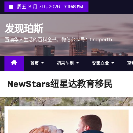
跳
周五. 8 月 7th, 2026
7:12:01 PM
至
内
发现珀斯
容
西澳华人生活的百科全书，微信公众号：findperth
首页
初来乍到
安家立业
享
NewStars纽星达教育移民