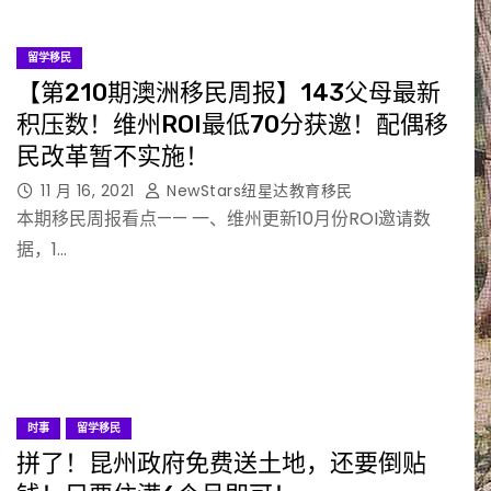
留学移民
【第210期澳洲移民周报】143父母最新
积压数！维州ROI最低70分获邀！配偶移
民改革暂不实施！
11 月 16, 2021
NewStars纽星达教育移民
本期移民周报看点—— 一、维州更新10月份ROI邀请数
据，1…
时事
留学移民
拼了！昆州政府免费送土地，还要倒贴