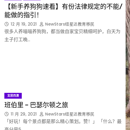
【新手养狗狗速看】有份法律规定的不能/
能做的指引！
12 月 19, 2021
NewStars纽星达教育移民
很多人养喵喵养狗狗，都当做自家宝贝精细呵护，白天为
主子打工晚…
宜居西澳
班伯里 – 巴瑟尔顿之旅
11 月 29, 2021
NewStars纽星达教育移民
「好玩！每个景点都是那么精心策划。赞！」 「什么？最
高分是5…