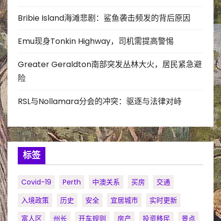
Bribie Island海滩悲剧：鲨鱼袭击频发的背后原因
Emu现身Tonkin Highway，司机需提高警惕
Greater Geraldton南部突发丛林大火，居民紧急避
险
RSL与Nollamara分会的冲突：驱逐与法律对峙
标签
Covid-19
Perth
中澳关系
买房
交通
入境政策
历史
安全
宜居城市
实时更新
富人区
州长
开车规则
房产
投资移民
景点