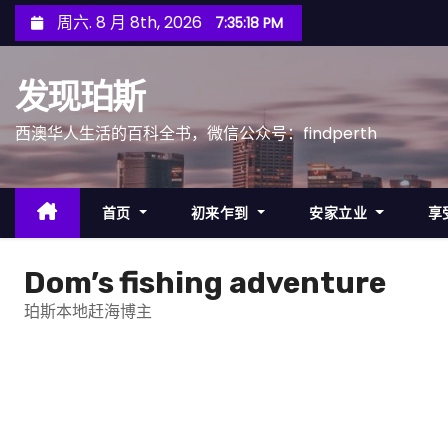
跳
周六. 8 月 8th, 2026
7:35:20 PM
至
内
发现珀斯
容
西澳华人生活的百科全书，微信公众号：findperth
首页
初来乍到
安家立业
享
Dom’s fishing adventure
珀斯本地赶海博主