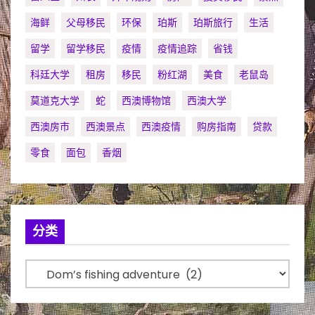
海鲜
父母移民
环保
珀斯
珀斯旅行
生活
留学
留学移民
疫情
疫情追踪
省钱
科廷大学
租房
移民
粉红湖
美食
老鼠岛
莫道克大学
蛇
西澳博物馆
西澳大学
西澳房市
西澳景点
西澳疫情
购房指南
贷款
零食
面包
香烟
分类
分
类