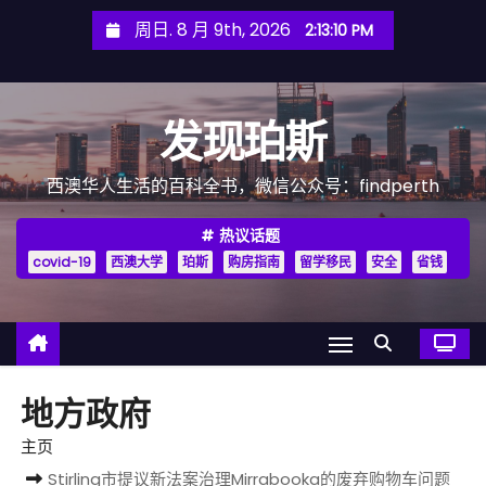
跳
周日. 8 月 9th, 2026
2:13:11 PM
至
内
容
发现珀斯
西澳华人生活的百科全书，微信公众号：findperth
热议话题
covid-19
西澳大学
珀斯
购房指南
留学移民
安全
省钱
地方政府
主页
Stirling市提议新法案治理Mirrabooka的废弃购物车问题