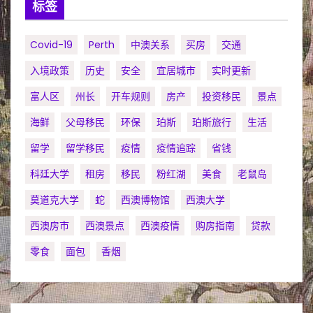
标签
Covid-19
Perth
中澳关系
买房
交通
入境政策
历史
安全
宜居城市
实时更新
富人区
州长
开车规则
房产
投资移民
景点
海鲜
父母移民
环保
珀斯
珀斯旅行
生活
留学
留学移民
疫情
疫情追踪
省钱
科廷大学
租房
移民
粉红湖
美食
老鼠岛
莫道克大学
蛇
西澳博物馆
西澳大学
西澳房市
西澳景点
西澳疫情
购房指南
贷款
零食
面包
香烟