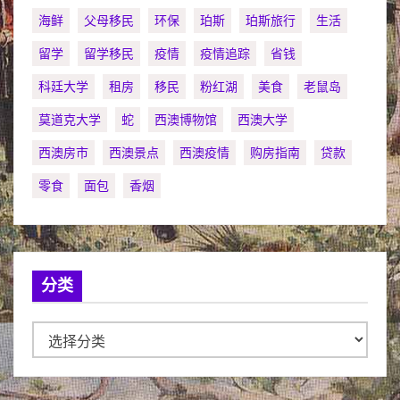
海鲜
父母移民
环保
珀斯
珀斯旅行
生活
留学
留学移民
疫情
疫情追踪
省钱
科廷大学
租房
移民
粉红湖
美食
老鼠岛
莫道克大学
蛇
西澳博物馆
西澳大学
西澳房市
西澳景点
西澳疫情
购房指南
贷款
零食
面包
香烟
分类
分
类