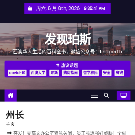
跳
周六. 8 月 8th, 2026
9:35:43 AM
至
内
容
发现珀斯
西澳华人生活的百科全书，微信公众号：findperth
热议话题
covid-19
西澳大学
珀斯
购房指南
留学移民
安全
省钱
州长
主页
突发！麦高文办公室紧急关闭，员工竟遭强奸威胁！全副