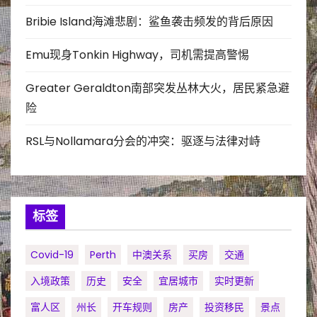
Bribie Island海滩悲剧：鲨鱼袭击频发的背后原因
Emu现身Tonkin Highway，司机需提高警惕
Greater Geraldton南部突发丛林大火，居民紧急避
险
RSL与Nollamara分会的冲突：驱逐与法律对峙
标签
Covid-19
Perth
中澳关系
买房
交通
入境政策
历史
安全
宜居城市
实时更新
富人区
州长
开车规则
房产
投资移民
景点