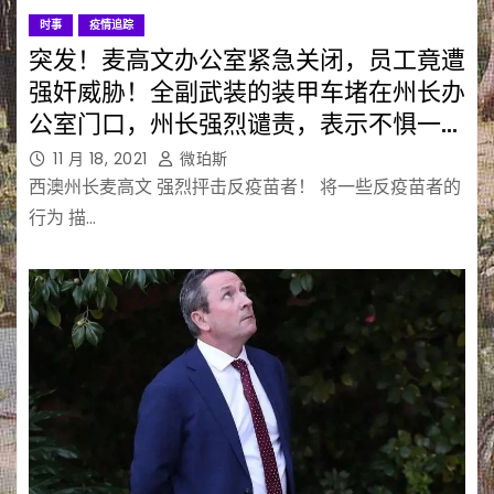
时事
疫情追踪
突发！麦高文办公室紧急关闭，员工竟遭
强奸威胁！全副武装的装甲车堵在州长办
公室门口，州长强烈谴责，表示不惧一切
“死亡、强奸威胁”！
11 月 18, 2021
微珀斯
西澳州长麦高文 强烈抨击反疫苗者！ 将一些反疫苗者的
行为 描…