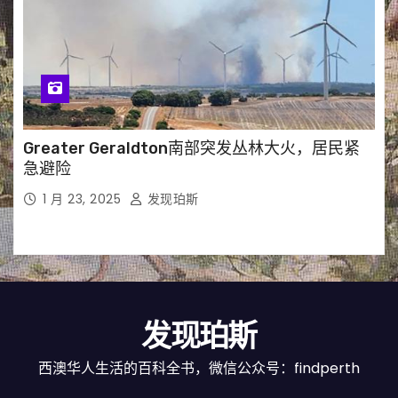
Greater Geraldton南部突发丛林大火，居民紧
急避险
1 月 23, 2025
发现珀斯
发现珀斯
西澳华人生活的百科全书，微信公众号：findperth