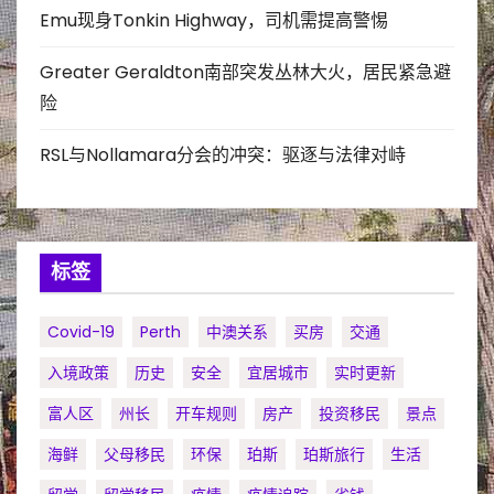
Emu现身Tonkin Highway，司机需提高警惕
Greater Geraldton南部突发丛林大火，居民紧急避
险
RSL与Nollamara分会的冲突：驱逐与法律对峙
标签
Covid-19
Perth
中澳关系
买房
交通
入境政策
历史
安全
宜居城市
实时更新
富人区
州长
开车规则
房产
投资移民
景点
海鲜
父母移民
环保
珀斯
珀斯旅行
生活