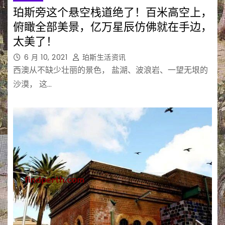
珀斯旁这个悬空栈道绝了！百米高空上，
俯瞰全部美景，亿万星辰仿佛就在手边，
太美了！
6 月 10, 2021
珀斯生活资讯
西澳从不缺少壮丽的景色， 盐湖、波浪岩、一望无垠的
沙漠， 这…