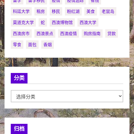
留学
留学移民
疫情
疫情追踪
省钱
科廷大学
租房
移民
粉红湖
美食
老鼠岛
莫道克大学
蛇
西澳博物馆
西澳大学
西澳房市
西澳景点
西澳疫情
购房指南
贷款
零食
面包
香烟
分类
分
类
归档