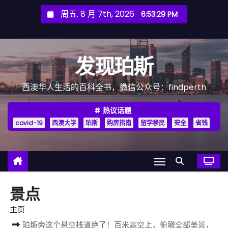
跳
周五. 8 月 7th, 2026
6:53:30 PM
至
内
容
发现珀斯
西澳华人生活的百科全书，微信公众号：findperth
热议话题
covid-19
西澳大学
珀斯
购房指南
留学移民
安全
省钱
景点
主页
珀斯旁这个悬空栈道绝了！百米高空上，俯瞰全部美景，