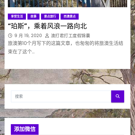
享受生活
故事
景点旅行
西澳景点
“珀斯”，乘着风浪一路向北
9 月 19, 2020
澳打君打工度假锦囊
旅澳第10个月写下的这篇文章，也匆匆的将旅澳生活结
束在了这个…
添加微信