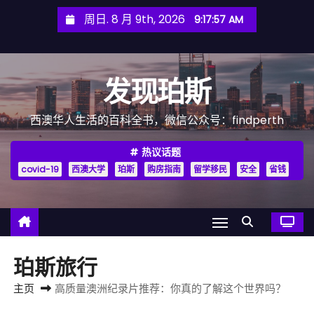
跳
周日. 8 月 9th, 2026
9:17:59 AM
至
内
容
发现珀斯
西澳华人生活的百科全书，微信公众号：findperth
热议话题
covid-19
西澳大学
珀斯
购房指南
留学移民
安全
省钱
珀斯旅行
主页
高质量澳洲纪录片推荐：你真的了解这个世界吗？