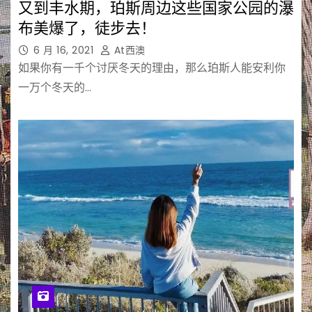
又到丰水期，珀斯周边这些国家公园的瀑
布美爆了，徒步去！
6 月 16, 2021
At西澳
如果你有一千个讨厌冬天的理由，那么珀斯人能安利你
一万个冬天的…