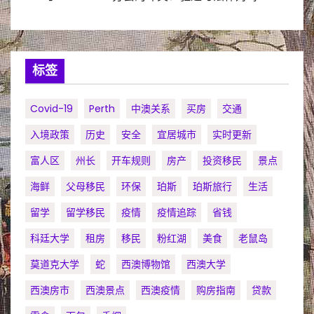
标签
Covid-19
Perth
中澳关系
买房
交通
入境政策
历史
安全
宜居城市
实时更新
富人区
州长
开车规则
房产
投资移民
景点
海鲜
父母移民
环保
珀斯
珀斯旅行
生活
留学
留学移民
疫情
疫情追踪
省钱
科廷大学
租房
移民
粉红湖
美食
老鼠岛
莫道克大学
蛇
西澳博物馆
西澳大学
西澳房市
西澳景点
西澳疫情
购房指南
贷款