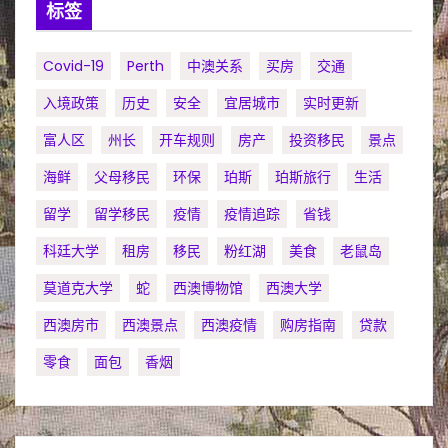
标签
Covid-19
Perth
中澳关系
买房
交通
入境政策
历史
安全
宜居城市
实时更新
富人区
州长
开车规则
房产
投资移民
景点
海鲜
父母移民
环保
珀斯
珀斯旅行
生活
留学
留学移民
疫情
疫情追踪
省钱
科廷大学
租房
移民
粉红湖
美食
老鼠岛
莫道克大学
蛇
西澳博物馆
西澳大学
西澳房市
西澳景点
西澳疫情
购房指南
贷款
零食
面包
香烟