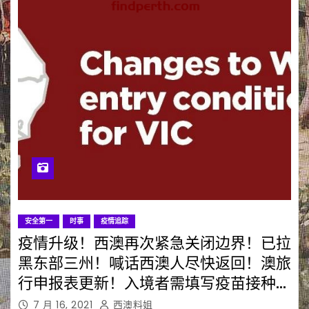
安全第一
时事
疫情追踪
疫情升级！西澳再次紧急关闭边界！已拉
黑东部三州！喊话西澳人尽快返回！澳旅
行申报表更新！入境者需填写疫苗接种等
信息！
7 月 16, 2021
西澳料姐