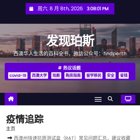
跳
周六. 8 月 8th, 2026
3:08:03 PM
至
内
容
发现珀斯
西澳华人生活的百科全书，微信公众号：findperth
热议话题
covid-19
西澳大学
珀斯
购房指南
留学移民
安全
省钱
疫情追踪
主页
西澳州快速抗原测试盒（RAT）常见问题汇总，建议收藏