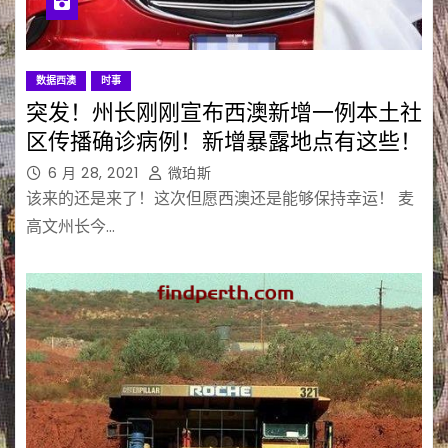
数据西澳
时事
突发！州长刚刚宣布西澳新增一例本土社
区传播确诊病例！新增暴露地点有这些！
6 月 28, 2021
微珀斯
该来的还是来了！这次但愿西澳还是能够保持幸运！ 麦
高文州长今…