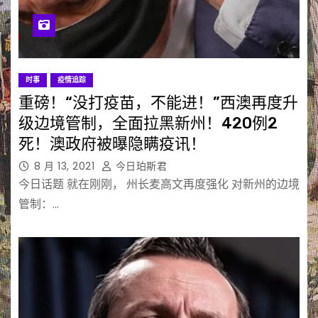
时事
疫情追踪
重磅！“没打疫苗，不能进！”西澳再度升
级边境管制，全面拉黑新州！420例2
死！澳政府被曝隐瞒疫讯！
8 月 13, 2021
今日珀斯君
今日话题 就在刚刚， 州长麦高文再度强化 对新州的边境
管制：…