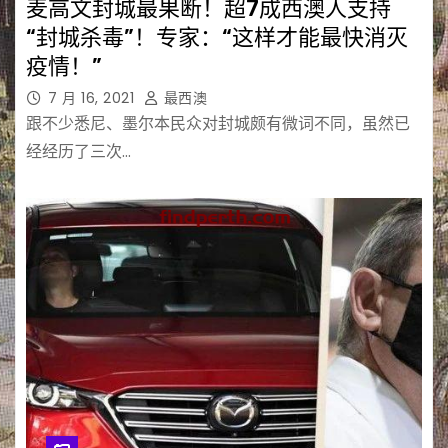
麦高文封城最果断！超7成西澳人支持
“封城杀毒”！专家：“这样才能最快消灭
疫情！”
7 月 16, 2021
最西澳
跟不少悉尼、墨尔本民众对封城颇有微词不同，虽然已
经经历了三次…