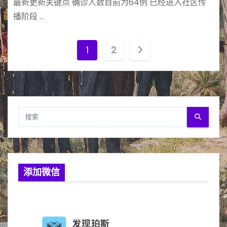
最新更新关键点 确诊人数目前为64例 已经进入社区传
播阶段 …
文
1
2
章
分
页
添加微信