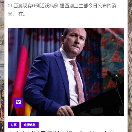
01 西澳现存6例活跃病例 据西澳卫生部今日公布的消
息， 在…
时事
疫情追踪