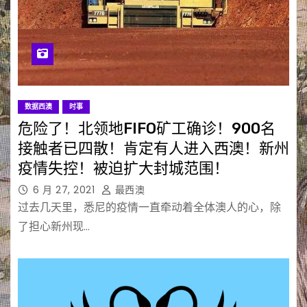
数据西澳
时事
危险了！北领地FIFO矿工确诊！900名
接触者已四散！肯定有人进入西澳！新州
疫情失控！被迫扩大封城范围！
6 月 27, 2021
最西澳
过去几天里，悉尼的疫情一直牵动着全体澳人的心，除
了担心新州现…