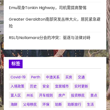
Emu现身Tonkin Highway，司机需提高警惕
Greater Geraldton南部突发丛林大火，居民紧急避
险
RSL与Nollamara分会的冲突：驱逐与法律对峙
标签
Covid-19
Perth
中澳关系
买房
交通
入境政策
历史
安全
宜居城市
实时更新
富人区
州长
开车规则
房产
投资移民
景点
海鲜
父母移民
环保
珀斯
珀斯旅行
生活