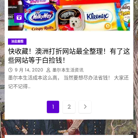
油盐酱醋
快收藏！澳洲打折网站最全整理！有了这
些网站等于白捡钱！
9 月 14, 2020
墨尔本生活资讯
墨尔本生活成本这么高， 当然要想尽办法省钱！ 大家还
记不记得…
文
1
2
章
分