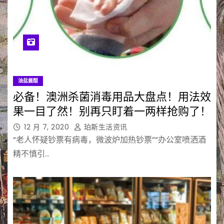
油盐酱醋
必备！澳洲杀菌消毒用品大盘点！用法效
果一目了然！别再只盯着一两样抢购了！
12 月 7, 2020
珀斯生活资讯
“老人怀疑钞票有病毒，微波炉加热钞票”“办公室喷洒酒
精不慎引…