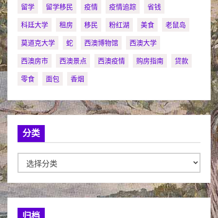
留学
留学移民
疫情
疫情追踪
省钱
科廷大学
租房
移民
粉红湖
美食
老鼠岛
莫道克大学
蛇
西澳博物馆
西澳大学
西澳房市
西澳景点
西澳疫情
购房指南
贷款
零食
面包
香烟
分类
分
类
归档