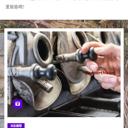
里偷偷喝！
油盐酱醋