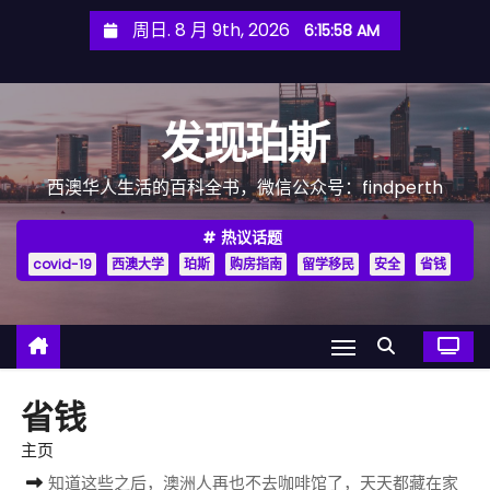
跳
周日. 8 月 9th, 2026
6:16:00 AM
至
内
容
发现珀斯
西澳华人生活的百科全书，微信公众号：findperth
热议话题
covid-19
西澳大学
珀斯
购房指南
留学移民
安全
省钱
省钱
主页
知道这些之后，澳洲人再也不去咖啡馆了，天天都藏在家