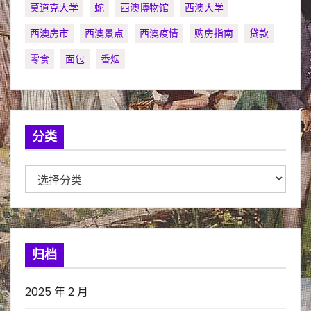
莫道克大学
蛇
西澳博物馆
西澳大学
西澳房市
西澳景点
西澳疫情
购房指南
贷款
零食
面包
香烟
分类
分
类
归档
2025 年 2 月