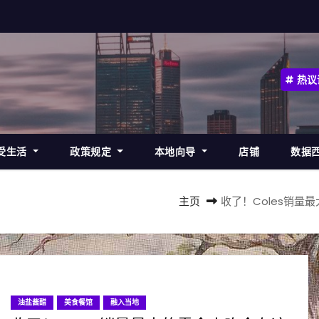
热议
受生活
政策规定
本地向导
店铺
数据
主页
收了！Coles销
油盐酱醋
美食餐馆
融入当地