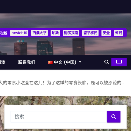
话题
covid-19
西澳大学
珀斯
购房指南
留学移民
安全
省钱
西澳
联系我们
中文 (中国)
量最大的零食小吃全在这儿！为了这样的零食长胖，是可以被原谅的…