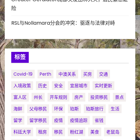
险
RSL与Nollamara分会的冲突：驱逐与法律对峙
标签
Covid-19
Perth
中澳关系
买房
交通
入境政策
历史
安全
宜居城市
实时更新
富人区
州长
开车规则
房产
投资移民
景点
海鲜
父母移民
环保
珀斯
珀斯旅行
生活
留学
留学移民
疫情
疫情追踪
省钱
科廷大学
租房
移民
粉红湖
美食
老鼠岛