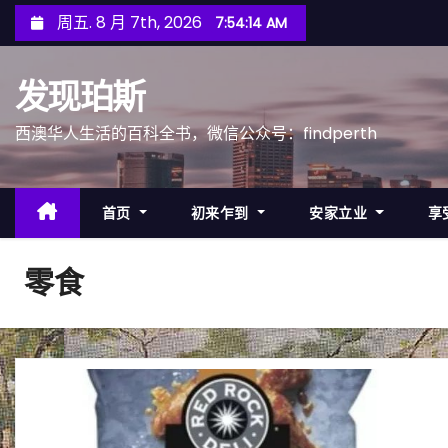
跳
周五. 8 月 7th, 2026
7:54:16 AM
至
内
发现珀斯
容
西澳华人生活的百科全书，微信公众号：findperth
首页
初来乍到
安家立业
享
零食