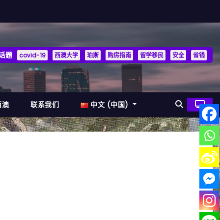
话题
covid-19
西澳大学
珀斯
购房指南
留学移民
安全
省钱
西澳
联系我们
中文 (中国)