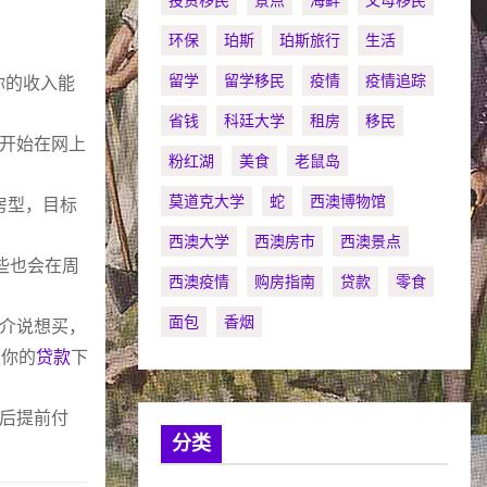
投资移民
景点
海鲜
父母移民
环保
珀斯
珀斯旅行
生活
留学
留学移民
疫情
疫情追踪
你的收入能
省钱
科廷大学
租房
移民
开始在网上
粉红湖
美食
老鼠岛
莫道克大学
蛇
西澳博物馆
房型，目标
西澳大学
西澳房市
西澳景点
些也会在周
西澳疫情
购房指南
贷款
零食
面包
香烟
介说想买，
果你的
贷款
下
后提前付
分类