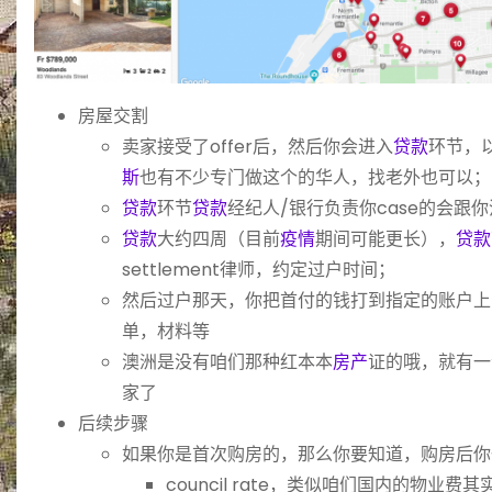
房屋交割
卖家接受了offer后，然后你会进入
贷款
环节，
斯
也有不少专门做这个的华人，找老外也可以；
贷款
环节
贷款
经纪人/银行负责你case的会跟
贷款
大约四周（目前
疫情
期间可能更长），
贷款
settlement律师，约定过户时间；
然后过户那天，你把首付的钱打到指定的账户上
单，材料等
澳洲是没有咱们那种红本本
房产
证的哦，就有一
家了
后续步骤
如果你是首次购房的，那么你要知道，购房后你
council rate，类似咱们国内的物业费