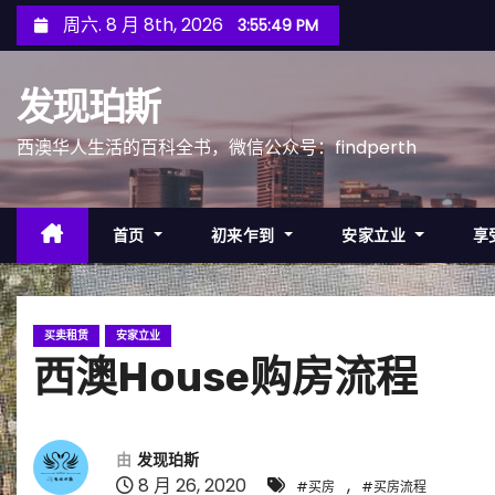
跳
周六. 8 月 8th, 2026
3:55:51 PM
至
内
发现珀斯
容
西澳华人生活的百科全书，微信公众号：findperth
首页
初来乍到
安家立业
享
买卖租赁
安家立业
西澳House购房流程
由
发现珀斯
8 月 26, 2020
,
#买房
#买房流程