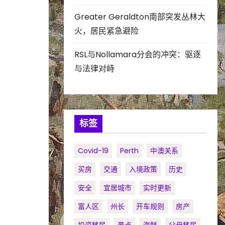
Greater Geraldton南部突发丛林大
火，居民紧急避险
RSL与Nollamara分会的冲突：驱逐
与法律对峙
标签
Covid-19
Perth
中澳关系
买房
交通
入境政策
历史
安全
宜居城市
实时更新
富人区
州长
开车规则
房产