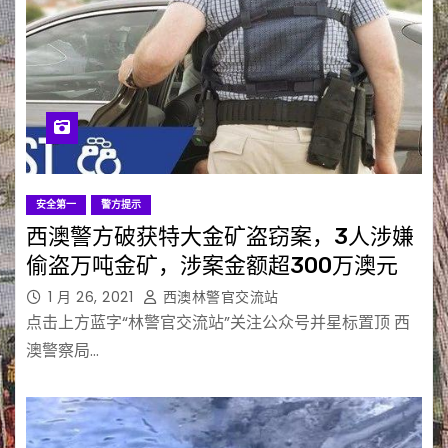
安全第一
警方提示
西澳警方破获特大金矿盗窃案，3人涉嫌
偷盗万吨金矿，涉案金额超300万澳元
1 月 26, 2021
西澳林警官交流站
点击上方蓝字“林警官交流站”关注公众号并星标置顶 西
澳警察局…