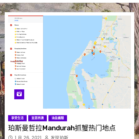
享受生活
宜居西澳
油盐酱醋
珀斯曼哲拉Mandurah抓蟹热门地点
1 月 26, 2021
发现珀斯