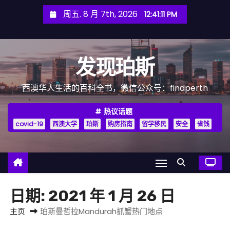
跳
周五. 8 月 7th, 2026
12:41:13 PM
至
内
容
发现珀斯
西澳华人生活的百科全书，微信公众号：findperth
热议话题
covid-19
西澳大学
珀斯
购房指南
留学移民
安全
省钱
日期:
2021 年 1 月 26 日
主页
珀斯曼哲拉Mandurah抓蟹热门地点