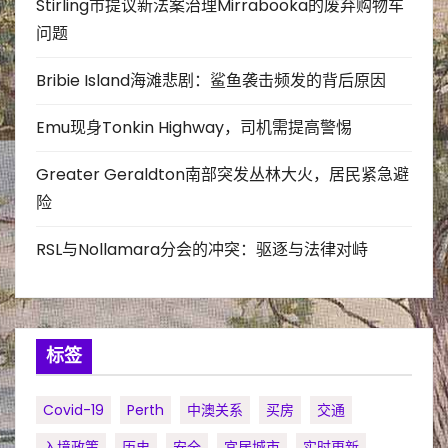
Stirling市提议新法案治理Mirrabooka的废弃购物车
问题
Bribie Island海滩悲剧：鲨鱼袭击频发的背后原因
Emu现身Tonkin Highway，司机需提高警惕
Greater Geraldton南部突发丛林大火，居民紧急避
险
RSL与Nollamara分会的冲突：驱逐与法律对峙
标签
Covid-19
Perth
中澳关系
买房
交通
入境政策
历史
安全
宜居城市
实时更新