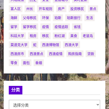
富人区
州长
开车规则
房产
投资移民
景点
海鲜
父母移民
环保
珀斯
珀斯旅行
生活
留学
留学移民
疫情
疫情追踪
省钱
科廷大学
租房
移民
粉红湖
美食
老鼠岛
莫道克大学
蛇
西澳博物馆
西澳大学
西澳房市
西澳景点
西澳疫情
购房指南
贷款
零食
面包
香烟
分类
分