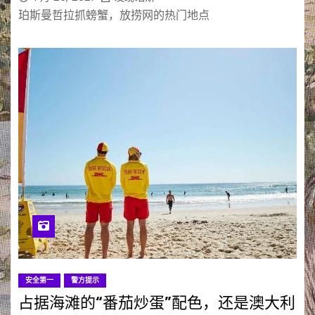
珀斯曼哲拉抓螃蟹，放捞网的热门地点
安全第一
警方提示
占据海滩的“番茄炒蛋”配色，还是澳大利