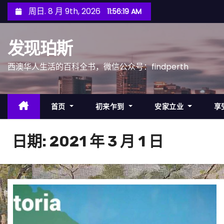
跳
周日. 8 月 9th, 2026
11:56:21 AM
至
内
发现珀斯
容
西澳华人生活的百科全书，微信公众号：findperth
首页
初来乍到
安家立业
享
日期:
2021 年 3 月 1 日