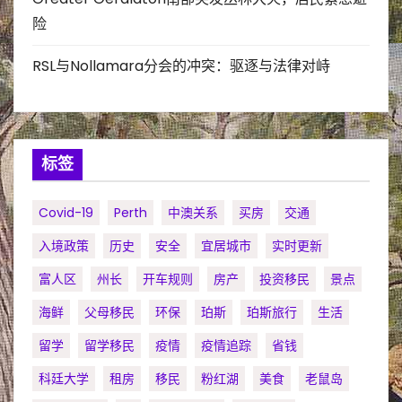
险
RSL与Nollamara分会的冲突：驱逐与法律对峙
标签
Covid-19
Perth
中澳关系
买房
交通
入境政策
历史
安全
宜居城市
实时更新
富人区
州长
开车规则
房产
投资移民
景点
海鲜
父母移民
环保
珀斯
珀斯旅行
生活
留学
留学移民
疫情
疫情追踪
省钱
科廷大学
租房
移民
粉红湖
美食
老鼠岛