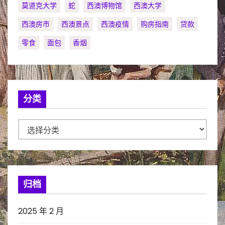
莫道克大学
蛇
西澳博物馆
西澳大学
西澳房市
西澳景点
西澳疫情
购房指南
贷款
零食
面包
香烟
分类
分
类
归档
2025 年 2 月