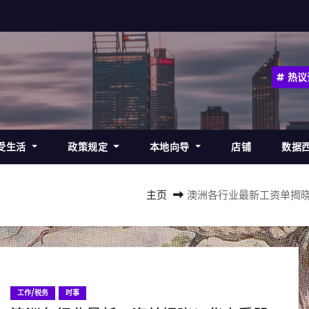
热议
受生活
政策规定
本地向导
店铺
数据
主页
澳洲各行业最新工资单揭晓
工作/税务
时事