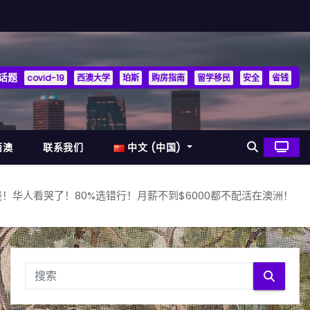
话题
covid-19
西澳大学
珀斯
购房指南
留学移民
安全
省钱
西澳
联系我们
中文 (中国)
！华人看哭了！80%选错行！月薪不到$6000都不配活在澳洲！