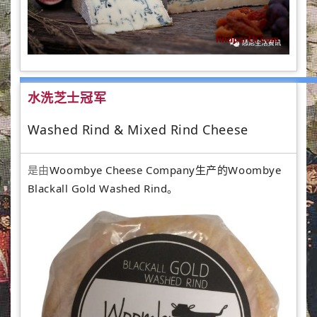
水洗芝士冠军
Washed Rind & Mixed Rind Cheese
是由
Woombye Cheese Company生产的Woombye
Blackall Gold Washed Rind。