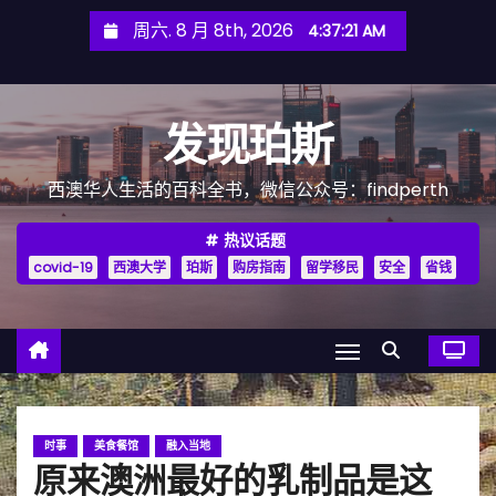
跳
周六. 8 月 8th, 2026
4:37:23 AM
至
内
容
发现珀斯
西澳华人生活的百科全书，微信公众号：findperth
热议话题
covid-19
西澳大学
珀斯
购房指南
留学移民
安全
省钱
时事
美食餐馆
融入当地
原来澳洲最好的乳制品是这