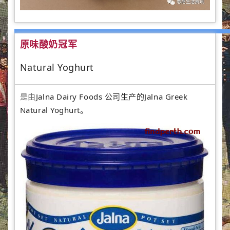
原味酸奶冠军
Natural Yoghurt
是由
Jalna Dairy Foods 公司生产的Jalna Greek
Natural Yoghurt。