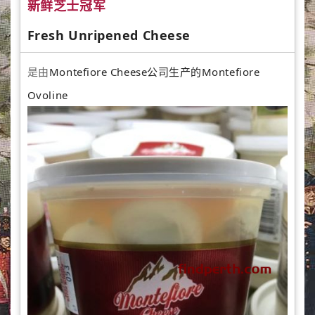
新鲜芝士冠军
Fresh Unripened Cheese
是由
Montefiore Cheese公司生产的Montefiore
Ovoline