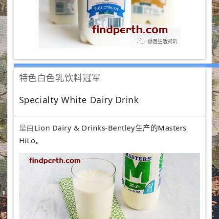
特色白色乳饮料冠军
Specialty White Dairy Drink
是由
Lion Dairy & Drinks-Bentley生产的Masters
HiLo。