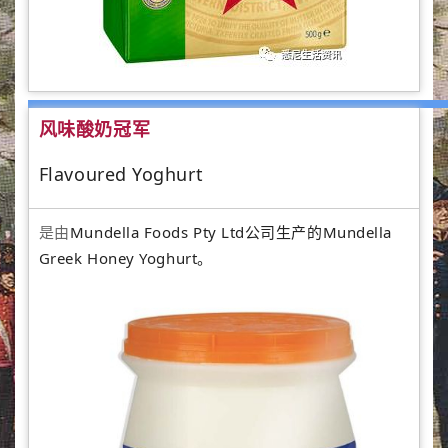
风味酸奶冠军
Flavoured Yoghurt
是由
Mundella Foods Pty Ltd公司生产的Mundella
Greek Honey Yoghurt。