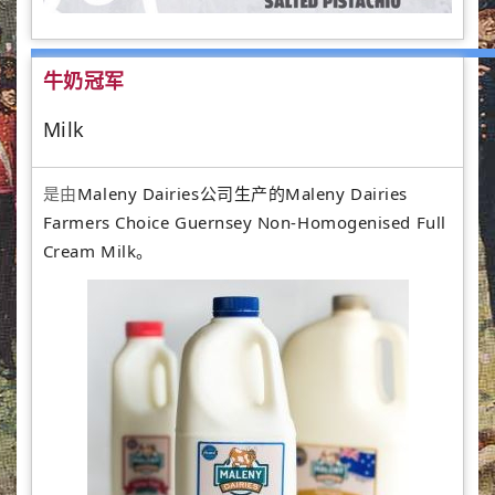
牛奶冠军
Milk
是由
Maleny Dairies公司生产的Maleny Dairies
Farmers Choice Guernsey Non-Homogenised Full
Cream Milk。