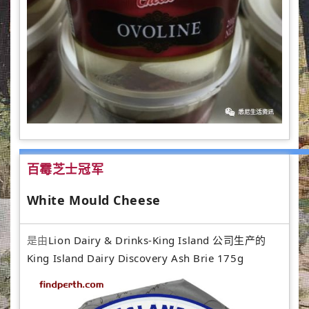
百霉芝士冠军
White Mould Cheese
是由
Lion Dairy & Drinks-King Island 公司生产的
King Island Dairy Discovery Ash Brie 175g