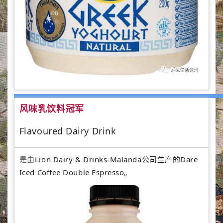
风味乳饮料冠军
Flavoured Dairy Drink
是由
Lion Dairy & Drinks-Malanda公司生产的Dare
Iced Coffee Double Espresso。