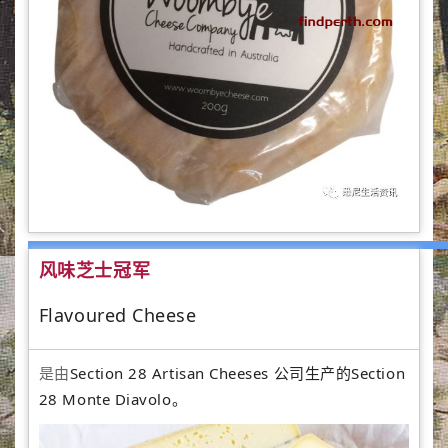
风味芝士冠军
Flavoured Cheese
是由
Section 28 Artisan Cheeses 公司生产的Section
28 Monte Diavolo。