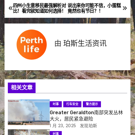
四州小生意移民最强解析对
说出来你可能不信，小蛋糕
文
比！看完就知道如何选择！
竟然也有节日？！
章
导
由
珀斯生活资讯
航
相关文章
时事
行车安全
警方提示
Greater Geraldton南部突发丛林
大火，居民紧急避险
1 月 23, 2025
发现珀斯
时事