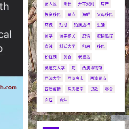
富人区
州长
开车规则
房产
投资移民
景点
海鲜
父母移民
环保
珀斯
珀斯旅行
生活
留学
留学移民
疫情
疫情追踪
省钱
科廷大学
租房
移民
粉红湖
美食
老鼠岛
莫道克大学
蛇
西澳博物馆
西澳大学
西澳房市
西澳景点
西澳疫情
购房指南
贷款
零食
面包
香烟