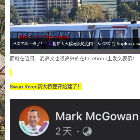
可以坐船
上班了！
珀斯
将扩大天鹅河渡轮范围！从 CBD 到 Applecros
而就在近日，
麦高文也很高兴的在facebook上发文
表示：
Swan River新大桥要开始建了！