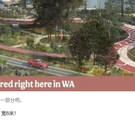
的一部分吧。
，宽6米！