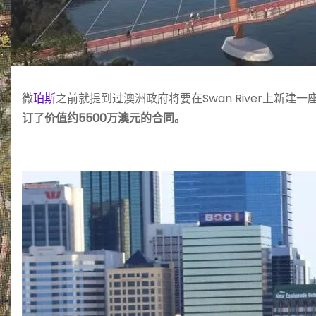
微
珀斯
之前就提到过澳洲政府将要在Swan River上新建一座大
订了价值约5500万澳元的合同。