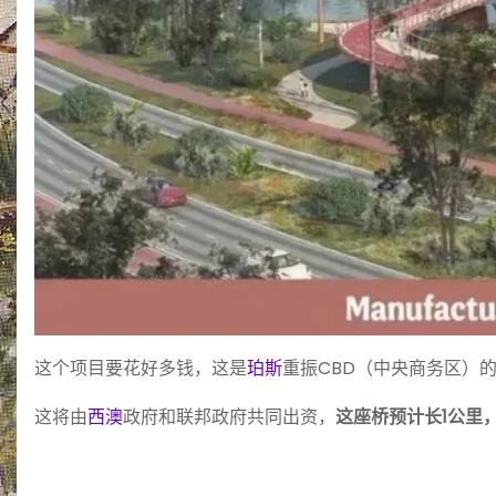
这个项目要花好多钱，这是
珀斯
重振CBD（中央商务区）
这将由
西澳
政府和联邦政府共同出资，
这座桥预计长1公里