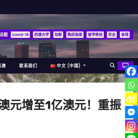
话题
covid-19
西澳大学
珀斯
购房指南
留学移民
安全
省钱
西澳
联系我们
中文 (中国)
澳元增至1亿澳元！重振