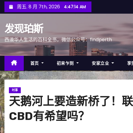
跳
周五. 8 月 7th, 2026
4:47:16 AM
至
内
发现珀斯
容
西澳华人生活的百科全书，微信公众号：findperth
首页
初来乍到
安家立业
享
时事
天鹅河上要造新桥了！联
CBD有希望吗？