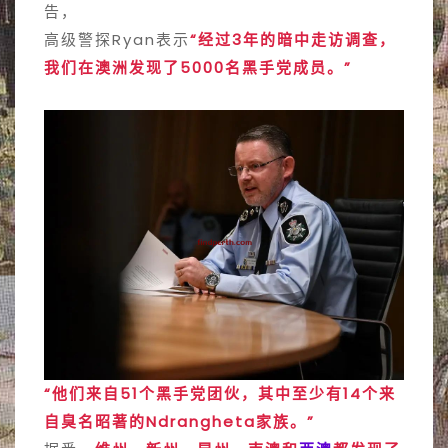
告，
高级警探Ryan表示
“经过3年的暗中走访调查，
我们在澳洲发现了5000名黑手党成员。”
“他们来自51个黑手党团伙，其中至少有14个来
自臭名昭著的Ndrangheta家族。”