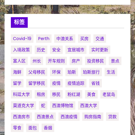
标签
Covid-19
Perth
中澳关系
买房
交通
入境政策
历史
安全
宜居城市
实时更新
富人区
州长
开车规则
房产
投资移民
景点
海鲜
父母移民
环保
珀斯
珀斯旅行
生活
留学
留学移民
疫情
疫情追踪
省钱
科廷大学
租房
移民
粉红湖
美食
老鼠岛
莫道克大学
蛇
西澳博物馆
西澳大学
西澳房市
西澳景点
西澳疫情
购房指南
贷款
零食
面包
香烟