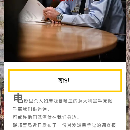
可怕！
电
影里杀人如麻残暴嗜血的意大利黑手党似
乎离我们很遥远，
可或许他们就潜伏在我们身边。
联邦警局近日发布了一份对澳洲黑手党的调查报