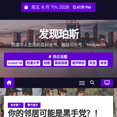
跳
周五. 8 月 7th, 2026
12:41:19 PM
至
内
容
发现珀斯
西澳华人生活的百科全书，微信公众号：findperth
热议话题
covid-19
西澳大学
珀斯
购房指南
留学移民
安全
省钱
安全第一
警方提示
你的邻居可能是黑手党？！