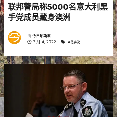
联邦警局称5000名意大利黑
手党成员藏身澳洲
由
今日珀斯君
7 月 4, 2022
#黑手党