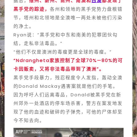
据悉，
维州、新州、昆州、南澳和
西澳
都发现了
黑手党的踪迹，
各州和领地的黑手党势力盘根错
节，塔州和北领地是全澳唯一两处未被他们污染
的净土。
Ryan说：“黑手党和中东和南美的犯罪团伙勾
结，走私非法毒品。”
“他们不仅是澳洲的毒瘤更是全球的毒瘤。”
“Ndrangheta家族控制了全球70%—80%的可
卡因贩卖，又将非法毒品带到了澳洲”。
黑手党手段暴力，残忍程度令人发指，轰动全澳
的Donald Mackay遇害案就是他们的手笔。
因为呼吁人们远离毒品，Donald被黑手党在新
州郊外一处酒店的停车场杀害，警方在案发地发
现了他的血迹和破碎的子弹壳，可他的尸体却至
今不知去向。