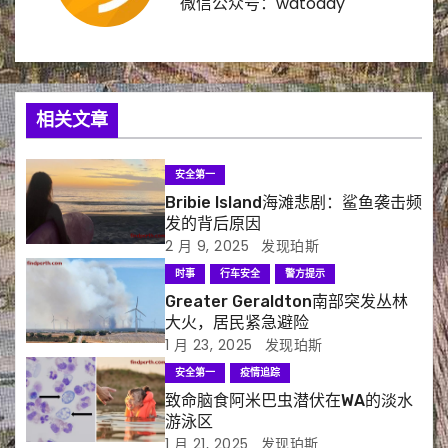
微信公众号：watoday
相关文章
安全第一
Bribie Island海滩悲剧：鲨鱼袭击频
发的背后原因
2 月 9, 2025
发现珀斯
时事
行车安全
警方提示
Greater Geraldton南部突发丛林
大火，居民紧急避险
1 月 23, 2025
发现珀斯
安全第一
疫情追踪
致命脑食阿米巴虫潜伏在WA的淡水
游泳区
1 月 21, 2025
发现珀斯