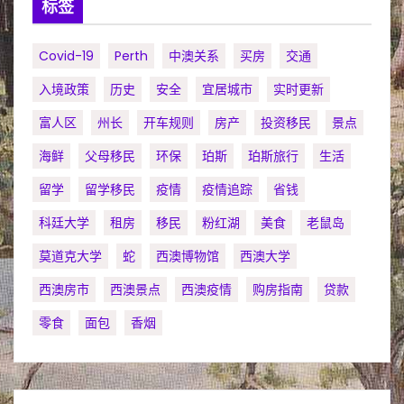
标签
Covid-19
Perth
中澳关系
买房
交通
入境政策
历史
安全
宜居城市
实时更新
富人区
州长
开车规则
房产
投资移民
景点
海鲜
父母移民
环保
珀斯
珀斯旅行
生活
留学
留学移民
疫情
疫情追踪
省钱
科廷大学
租房
移民
粉红湖
美食
老鼠岛
莫道克大学
蛇
西澳博物馆
西澳大学
西澳房市
西澳景点
西澳疫情
购房指南
贷款
零食
面包
香烟