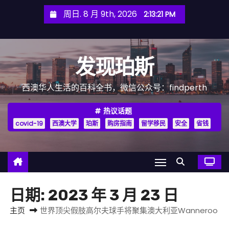
跳
周日. 8 月 9th, 2026
2:13:22 PM
至
内
容
发现珀斯
西澳华人生活的百科全书，微信公众号：findperth
热议话题
covid-19
西澳大学
珀斯
购房指南
留学移民
安全
省钱
日期:
2023 年 3 月 23 日
主页
世界顶尖假肢高尔夫球手将聚集澳大利亚Wanneroo