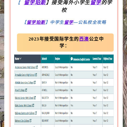
留学
珀斯
】接受海外小学生
留学
的学
【
校
【
留学
珀斯
】中学生
留学
—公私校全攻略
2023年接受国际学生的
西澳
公立中
学：