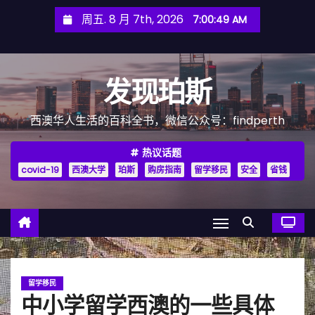
跳
周五. 8 月 7th, 2026
7:00:51 AM
至
内
容
发现珀斯
西澳华人生活的百科全书，微信公众号：findperth
热议话题
covid-19
西澳大学
珀斯
购房指南
留学移民
安全
省钱
留学移民
中小学留学西澳的一些具体