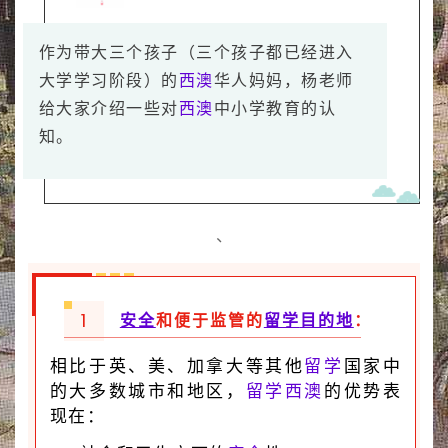
作为带大三个孩子（三个孩子都已经进入
大学学习阶段）的
西澳
华人妈妈，杨老师
给大家介绍一些对
西澳
中小学教育的认
知。
、
1
安全
和便于监管的
留学
目的地
：
相比于英、美、加拿大等其他
留学
国家中
的大多数城市和地区，
留学
西澳
的优势表
现在：