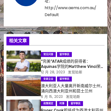
址：
http://www.aems.com.au/
Default
相关文章
常见问答
留学移民
“完美”ATAR成绩的获得者：
Aquinas学院的Matthew Vinci荣获
UWA Fogarty奖学金
12 月 28, 2023
发现珀斯
安家立业
留学移民
澳大利亚人大量离开新南威尔士州，
涌向西澳大利亚州和昆士兰州
6 月 15, 2023
发现珀斯
政策规定
时事
留学移民
Roger Cook即将成为西澳大利亚州