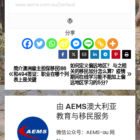
www.aems.com.au/Default
分享
如何定义偏远地区？ 与之相
文
简介澳洲雇主担保移民186
关的移民加分怎么算？疫情
和494签证：职业在哪个列
期间在线学习能不能加上偏
章
表上是关键
远地区学习的5分？
导
由
AEMS澳大利亚
航
教育与移民服务
微信公众号：AEMS-au 网