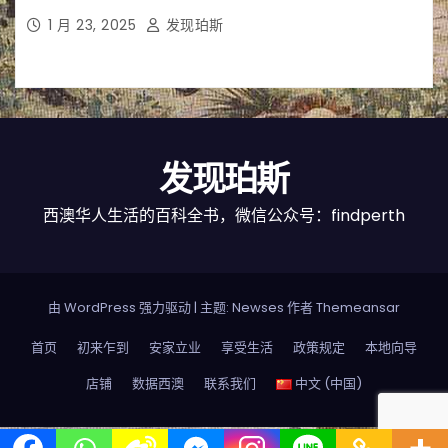
1 月 23, 2025
发现珀斯
发现珀斯
西澳华人生活的百科全书，微信公众号：findperth
由 WordPress 强力驱动
|
主题: Newses 作者
Themeansar
首页
初来乍到
安家立业
享受生活
政策规定
本地向导
店铺
数据西澳
联系我们
中文 (中国)