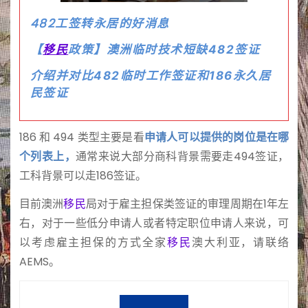
482
工签转永居的好消息
【
移民
政策】澳洲临时技术短缺482签证
介绍并对比482临时工作签证和186永久居
民签证
186 和 494 类型主要是看
申请人可以提供的岗位是在哪
个列表上，
通常来说大部分商科背景需要走494签证，
工科背景可以走186签证。
目前澳洲
移民
局对于雇主担保类签证的审理周期在1年左
右，对于一些低分申请人或者特定职位申请人来说，可
以考虑雇主担保的方式全家
移民
澳大利亚，请联络
AEMS。