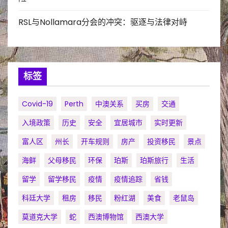
RSL与Nollamara分会的冲突：驱逐与法律对峙
标签
Covid-19
Perth
中澳关系
买房
交通
入境政策
历史
安全
宜居城市
实时更新
富人区
州长
开车规则
房产
投资移民
景点
海鲜
父母移民
环保
珀斯
珀斯旅行
生活
留学
留学移民
疫情
疫情追踪
省钱
科廷大学
租房
移民
粉红湖
美食
老鼠岛
莫道克大学
蛇
西澳博物馆
西澳大学