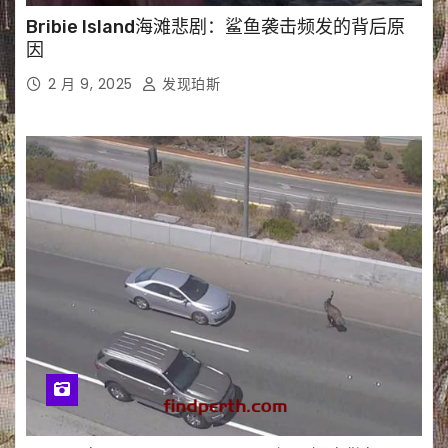
Bribie Island海滩悲剧：鲨鱼袭击频发的背后原
因
2 月 9, 2025
发现珀斯