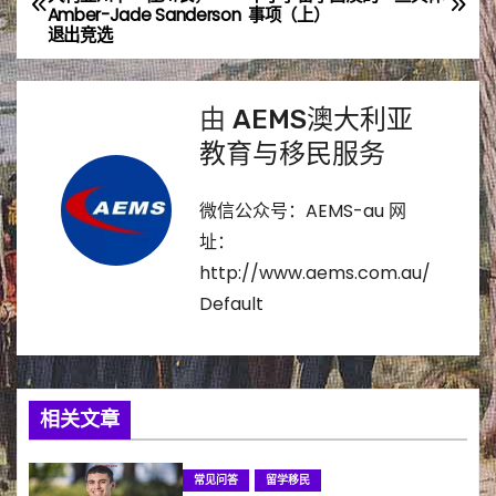
Amber-Jade Sanderson
事项（上）
章
退出竞选
导
由
AEMS澳大利亚
航
教育与移民服务
微信公众号：AEMS-au 网
址：
http://www.aems.com.au/
Default
相关文章
常见问答
留学移民