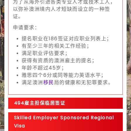
为了从海外引进各类专业人才或技术工人，
以弥补澳洲境内人才短缺而设立的一种签
证。
申请要求：
提名职业在186签证对应职业列表上；
有至少三年的相关工作经验；
满足职业评估要求；
获得有资质的澳洲雇主的提名；
年龄不超过45岁；
雅思四个6分或同等能力英语水平；
满足澳洲
移民
局的健康和无犯罪要求。
494雇主担保临居签证
Skilled Employer Sponsored Regional
Visa