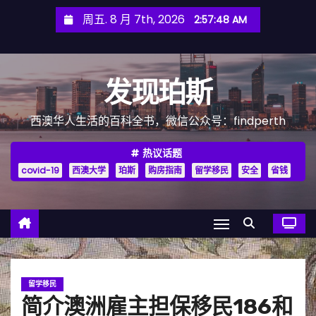
跳
周五. 8 月 7th, 2026
2:57:50 AM
至
内
容
发现珀斯
西澳华人生活的百科全书，微信公众号：findperth
热议话题
covid-19
西澳大学
珀斯
购房指南
留学移民
安全
省钱
留学移民
简介澳洲雇主担保移民186和