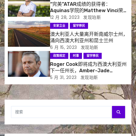
“完美”ATAR成绩的获得者：
Aquinas学院的Matthew Vinci荣获
UWA Fogarty奖学金
12 月 28, 2023
发现珀斯
安家立业
留学移民
澳大利亚人大量离开新南威尔士州，
涌向西澳大利亚州和昆士兰州
6 月 15, 2023
发现珀斯
政策规定
时事
留学移民
Roger Cook即将成为西澳大利亚州
下一任州长，Amber-Jade
Sanderson退出竞选
5 月 31, 2023
发现珀斯