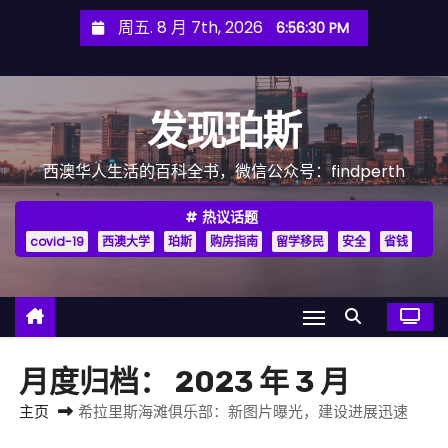
跳
周五. 8 月 7th, 2026
6:56:31 PM
至
内
容
发现珀斯
西澳华人生活的百科全书，微信公众号：findperth
热议话题
covid-19
西澳大学
珀斯
购房指南
留学移民
安全
省钱
月度归档：
2023 年 3 月
主页
希拉里斯海滩俱乐部：新图片曝光，建设进展迅速