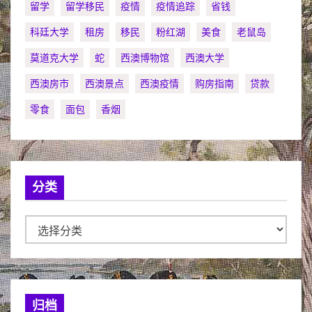
留学
留学移民
疫情
疫情追踪
省钱
科廷大学
租房
移民
粉红湖
美食
老鼠岛
莫道克大学
蛇
西澳博物馆
西澳大学
西澳房市
西澳景点
西澳疫情
购房指南
贷款
零食
面包
香烟
分类
分
类
归档