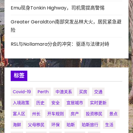
Emu现身Tonkin Highway，司机需提高警惕
Greater Geraldton南部突发丛林大火，居民紧急避
险
RSL与Nollamara分会的冲突：驱逐与法律对峙
标签
Covid-19
Perth
中澳关系
买房
交通
入境政策
历史
安全
宜居城市
实时更新
富人区
州长
开车规则
房产
投资移民
景点
海鲜
父母移民
环保
珀斯
珀斯旅行
生活