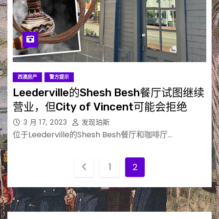
西澳房产
警方提示
Leederville的Shesh Besh餐厅试图继续
营业，但City of Vincent可能会拒绝
3 月 17, 2023
发现珀斯
位于Leederville的Shesh Besh餐厅和咖啡厅…
文
1
2
章
分