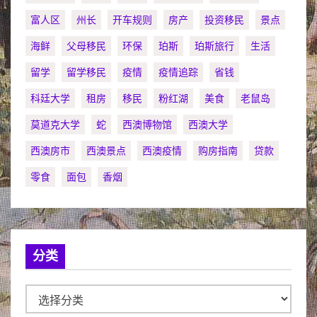
富人区
州长
开车规则
房产
投资移民
景点
海鲜
父母移民
环保
珀斯
珀斯旅行
生活
留学
留学移民
疫情
疫情追踪
省钱
科廷大学
租房
移民
粉红湖
美食
老鼠岛
莫道克大学
蛇
西澳博物馆
西澳大学
西澳房市
西澳景点
西澳疫情
购房指南
贷款
零食
面包
香烟
分类
分
类