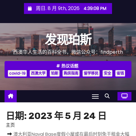
跳
周日. 8 月 9th, 2026
4:39:09 PM
至
内
容
发现珀斯
西澳华人生活的百科全书，微信公众号：findperth
热议话题
covid-19
西澳大学
珀斯
购房指南
留学移民
安全
省钱
日期:
2023 年 5 月 24 日
主页
澳大利亚Naval Base度假小屋或在最后时刻免于租金大幅