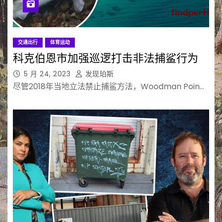
交通出行
体育运动
科克伯恩市加强巡逻打击非法捕鲨行为
5 月 24, 2023
发现珀斯
尽管2018年当地立法禁止捕鲨方法，Woodman Poin…