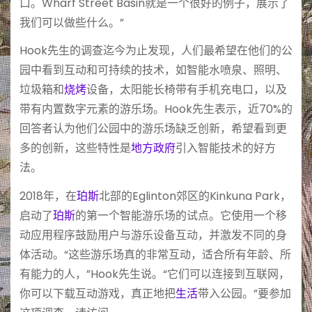
口。Wharf Street Basin就是一个很好的例子，展示了
我们可以做些什么。”
Hook先生的调查迄今为止发现，人们最希望在他们的公
园中看到互动和可持续的技术，如智能水喷泉、照明、
垃圾箱和
烧烤
设备，太阳能长椅带有手机充电口，以及
带有内置数字元素的游乐场。Hook先生表示，近70%的
回答者认为他们公园中的游乐场缺乏创新，希望看到更
多的创新，这些特性是
地方政府
引入智能技术的好方
法。
2018年，在
珀斯
北部的Eglinton郊区的Kinkuna Park，
启动了
珀斯
的第一个智能游乐场的试点。它使用一个移
动应用程序鼓励用户与游乐设备互动，并激发不同的身
体活动。“这些游乐场真的非常互动，适合所有年龄、所
有能力的人，”Hook先生说。“它们可以连接到互联网，
你可以下载互动游戏，真正地把
生活
带入公园。”要参加