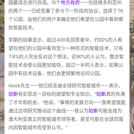
园最适合进行改造。15个
地方政府
——包括维多利亚州
的两个——已经签署了参与下一阶段的协议，选择了76
个公园，由他们的用户来确定他们希望在公园中看到哪
些智能技术。
早期的结果显示，超过400名回答者中，约92%的人希
望在他们的公园中看到至少一种形式的智能技术，只有
7.8%的人完全反对这个想法。近90%的人认为，整合智
能技术会使公园更加愉快，超过一半的人表示，如果公
园中有技术设备，他们会更频繁地访问公园。
Hook先生——他已经走遍全球研究智能城市——表示，
珀斯
有实现这一目标的欲望和专业知识。“
珀斯
真的充满
了才华和机会，”他说。“事情的发展方向——我希望我能
通过这项研究推动这个曲线——我认为
珀斯
可能会成为
澳大利亚真正的智能城市领导者，甚至可能在全球范围
内因智能城市而受到认可。”