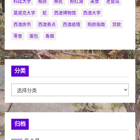
科廷大学
租房
移民
粉红湖
美食
老鼠岛
莫道克大学
蛇
西澳博物馆
西澳大学
西澳房市
西澳景点
西澳疫情
购房指南
贷款
零食
面包
香烟
分类
分
类
归档