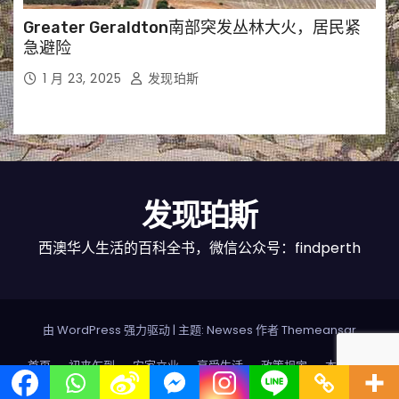
Greater Geraldton南部突发丛林大火，居民紧
急避险
1 月 23, 2025
发现珀斯
发现珀斯
西澳华人生活的百科全书，微信公众号：findperth
由 WordPress 强力驱动
|
主题: Newses 作者
Themeansar
首页
初来乍到
安家立业
享受生活
政策规定
本地向导
店铺
数据西澳
联系我们
中文 (中国)