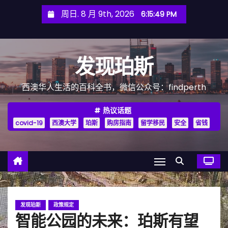
跳
周日. 8 月 9th, 2026
6:15:51 PM
至
内
容
发现珀斯
西澳华人生活的百科全书，微信公众号：findperth
热议话题
covid-19
西澳大学
珀斯
购房指南
留学移民
安全
省钱
发现珀斯
政策规定
智能公园的未来：珀斯有望