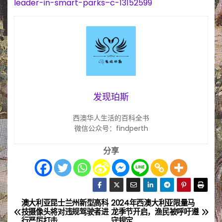
leader-in-smart-parks–c-13152599
发现珀斯
西澳华人生活的百科全书
微信公众号：findperth
分享
澳大利亚昆士兰州新型高科
2024年西澳大利亚限量马
文
技摄像头将对违规驾驶者进
龙季节开启，渔民被呼吁遵
行严厉打击
守规定