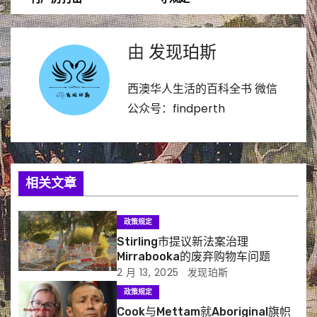
章
导
由
发现珀斯
航
西澳华人生活的百科全书 微信
公众号：findperth
相关文章
政策规定
Stirling市提议新法案治理
Mirrabooka的废弃购物车问题
2 月 13, 2025
发现珀斯
政策规定
Cook与Mettam就Aboriginal旗帜