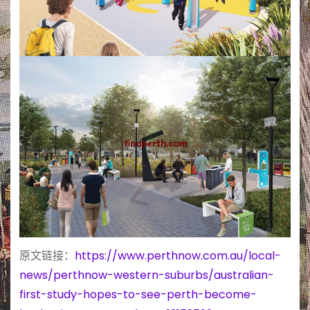
原文链接：
https://www.perthnow.com.au/local-
news/perthnow-western-suburbs/australian-
first-study-hopes-to-see-perth-become-