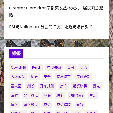
Greater Geraldton南部突发丛林大火，居民紧急避
险
RSL与Nollamara分会的冲突：驱逐与法律对峙
标签
Covid-19
Perth
中澳关系
买房
交通
入境政策
历史
安全
宜居城市
实时更新
富人区
州长
开车规则
房产
投资移民
景点
海鲜
父母移民
环保
珀斯
珀斯旅行
生活
留学
留学移民
疫情
疫情追踪
省钱