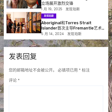
立场展开激烈交锋
1 月 19, 2025
发现珀斯
发现珀斯
Aboriginal和Torres Strait
Islander首次主导Fremantle艺术
展
5 月 14, 2024
发现珀斯
发表回复
您的邮箱地址不会被公开。
必填项已用
*
标注
评论
*