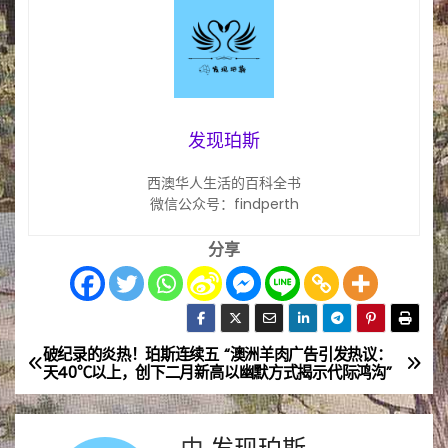
发现珀斯
西澳华人生活的百科全书
微信公众号：findperth
分享
破纪录的炎热！珀斯连续五
“澳洲羊肉广告引发热议：
文
天40℃以上，创下二月新高
以幽默方式揭示代际鸿沟”
章