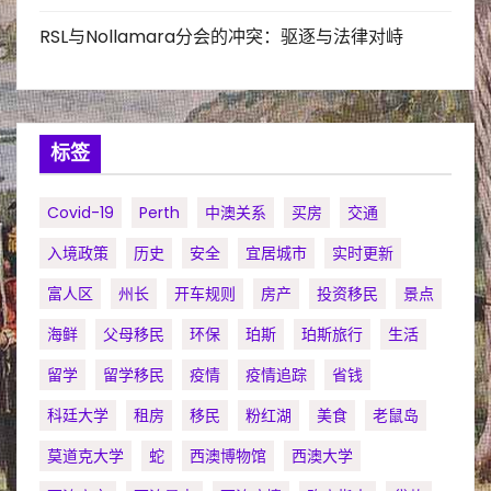
RSL与Nollamara分会的冲突：驱逐与法律对峙
标签
Covid-19
Perth
中澳关系
买房
交通
入境政策
历史
安全
宜居城市
实时更新
富人区
州长
开车规则
房产
投资移民
景点
海鲜
父母移民
环保
珀斯
珀斯旅行
生活
留学
留学移民
疫情
疫情追踪
省钱
科廷大学
租房
移民
粉红湖
美食
老鼠岛
莫道克大学
蛇
西澳博物馆
西澳大学