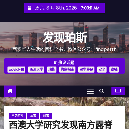
跳
周六. 8 月 8th, 2026
7:03:12 AM
至
内
容
发现珀斯
西澳华人生活的百科全书，微信公众号：findperth
热议话题
covid-19
西澳大学
珀斯
购房指南
留学移民
安全
省钱
常见问答
故事
时事
西澳大学研究发现南方露脊