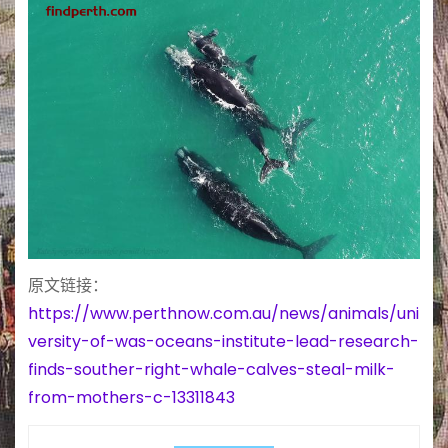
原文链接：
https://www.perthnow.com.au/news/animals/uni
versity-of-was-oceans-institute-lead-research-
finds-souther-right-whale-calves-steal-milk-
from-mothers-c-13311843