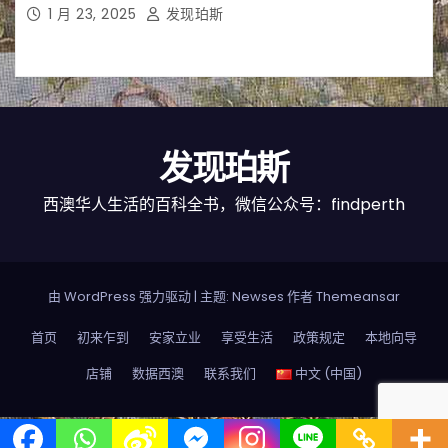
1 月 23, 2025
发现珀斯
发现珀斯
西澳华人生活的百科全书，微信公众号：findperth
由 WordPress 强力驱动
|
主题: Newses 作者
Themeansar
首页
初来乍到
安家立业
享受生活
政策规定
本地向导
店铺
数据西澳
联系我们
中文 (中国)