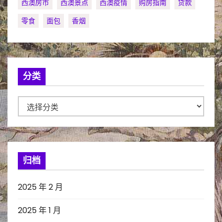
西澳房市
西澳景点
西澳疫情
购房指南
贷款
零食
面包
香烟
分类
分
类
归档
2025 年 2 月
2025 年 1 月