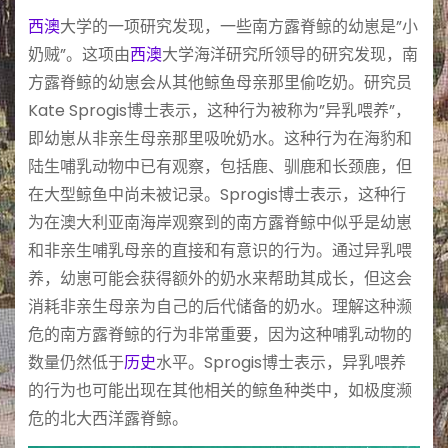
西澳
大学的一项研究发现，一些南方露脊鲸的幼崽是”小
奶贼”。这项由
西澳
大学海洋研究所领导的研究发现，南
方露脊鲸的幼崽会从其他鲸鱼母亲那里偷吃奶。研究员
Kate Sprogis博士表示，这种行为被称为”异乳喂养”，
即幼崽从非亲生母亲那里吸吮奶水。这种行为在海豹和
陆生哺乳动物中已有观察，包括鹿、驯鹿和长颈鹿，但
在大型鲸鱼中尚未被记录。Sprogis博士表示，这种行
为在澳大利亚南海岸观察到的南方露脊鲸中似乎是幼崽
和非亲生哺乳母亲的直接和有意识的行为。通过异乳喂
养，幼崽可能会获得额外的奶水来帮助其成长，但这会
消耗非亲生母亲为自己的后代储备的奶水。理解这种濒
危的南方露脊鲸的行为非常重要，因为这种哺乳动物的
数量仍然低于
历史
水平。Sprogis博士表示，异乳喂养
的行为也可能出现在其他相关的鲸鱼种类中，如极度濒
危的北大西洋露脊鲸。