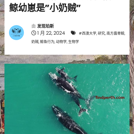
鲸幼崽是”小奶贼”
由
发现珀斯
1 月 22, 2024
#西澳大学, 研究, 南方露脊鲸,
奶贼, 鲸鱼行为, 动物学, 生物学