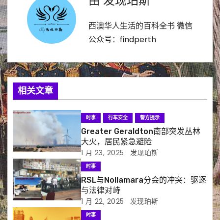
导
由
发现珀斯
航
西澳华人生活的百科全书 微信
公众号：findperth
相关文章
时事
行车安全
警方提示
Greater Geraldton南部突发丛林
大火，居民紧急避险
1 月 23, 2025
发现珀斯
时事
RSL与Nollamara分会的冲突：驱逐
与法律对峙
1 月 22, 2025
发现珀斯
时事