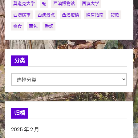
莫道克大学
蛇
西澳博物馆
西澳大学
西澳房市
西澳景点
西澳疫情
购房指南
贷款
零食
面包
香烟
分类
分
类
归档
2025 年 2 月