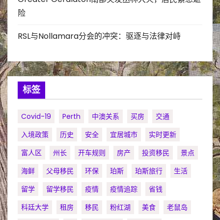
险
RSL与Nollamara分会的冲突：驱逐与法律对峙
标签
Covid-19
Perth
中澳关系
买房
交通
入境政策
历史
安全
宜居城市
实时更新
富人区
州长
开车规则
房产
投资移民
景点
海鲜
父母移民
环保
珀斯
珀斯旅行
生活
留学
留学移民
疫情
疫情追踪
省钱
科廷大学
租房
移民
粉红湖
美食
老鼠岛