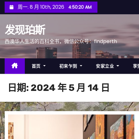
跳
周一. 8 月 10th, 2026
4:50:23 AM
至
内
发现珀斯
容
西澳华人生活的百科全书，微信公众号：findperth
首页
初来乍到
安家立业
享
日期:
2024 年 5 月 14 日