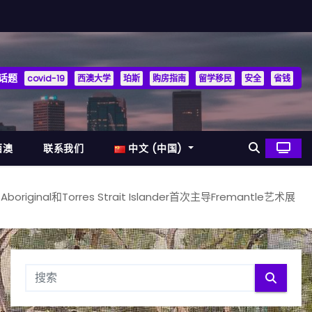
话题
covid-19
西澳大学
珀斯
购房指南
留学移民
安全
省钱
西澳
联系我们
中文 (中国)
Aboriginal和Torres Strait Islander首次主导Fremantle艺术展