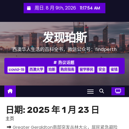
跳
周日. 8 月 9th, 2026
11:17:55 AM
至
内
容
发现珀斯
西澳华人生活的百科全书，微信公众号：findperth
热议话题
covid-19
西澳大学
珀斯
购房指南
留学移民
安全
省钱
日期:
2025 年 1 月 23 日
主页
Greater Geraldton南部突发丛林大火，居民紧急避险