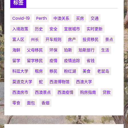
标签
Covid-19
Perth
中澳关系
买房
交通
入境政策
历史
安全
宜居城市
实时更新
富人区
州长
开车规则
房产
投资移民
景点
海鲜
父母移民
环保
珀斯
珀斯旅行
生活
留学
留学移民
疫情
疫情追踪
省钱
科廷大学
租房
移民
粉红湖
美食
老鼠岛
莫道克大学
蛇
西澳博物馆
西澳大学
西澳房市
西澳景点
西澳疫情
购房指南
贷款
零食
面包
香烟