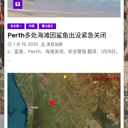
安全第一
时事
警方提示
Perth多处海滩因鲨鱼出没紧急关闭
1 月 19, 2025
发现珀斯
s：鲨鱼、Perth、海滩关闭、安全警报 翻译：1月19日，
…