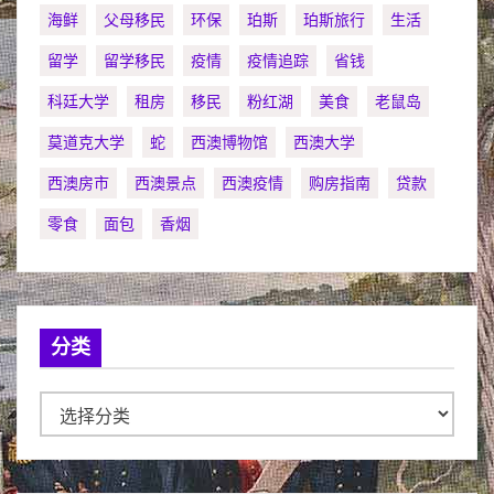
海鲜
父母移民
环保
珀斯
珀斯旅行
生活
留学
留学移民
疫情
疫情追踪
省钱
科廷大学
租房
移民
粉红湖
美食
老鼠岛
莫道克大学
蛇
西澳博物馆
西澳大学
西澳房市
西澳景点
西澳疫情
购房指南
贷款
零食
面包
香烟
分类
分
类