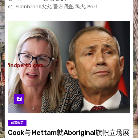
s：Ellenbrook火灾, 警方调查, 纵火, Pert…
政策规定
Cook与Mettam就Aboriginal旗帜立场展