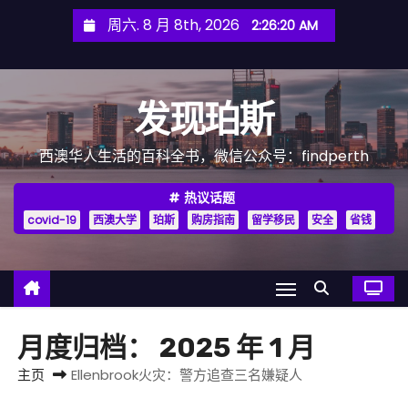
跳
周六. 8 月 8th, 2026
2:26:21 AM
至
内
容
发现珀斯
西澳华人生活的百科全书，微信公众号：findperth
热议话题
covid-19
西澳大学
珀斯
购房指南
留学移民
安全
省钱
月度归档：
2025 年 1 月
主页
Ellenbrook火灾：警方追查三名嫌疑人