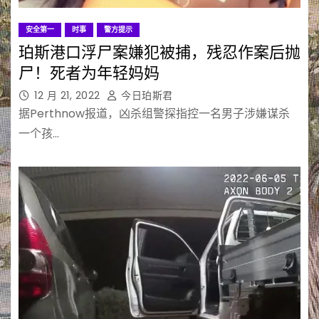
安全第一
时事
警方提示
珀斯港口浮尸案嫌犯被捕，残忍作案后抛
尸！死者为年轻妈妈
12 月 21, 2022
今日珀斯君
据Perthnow报道，凶杀组警探指控一名男子涉嫌谋杀
一个孩…