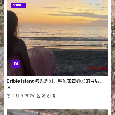
安全第一
Bribie Island海滩悲剧：鲨鱼袭击频发的背后原
因
2 月 9, 2025
发现珀斯