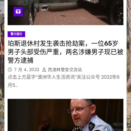
警方提示
珀斯退休村发生袭击抢劫案，一位65岁
男子头部受伤严重，两名涉嫌男子现已被
警方逮捕
7 月 4, 2022
西澳林警官交流站
点击上方蓝字“澳洲华人生活资讯”关注公众号 2022年6
月5…