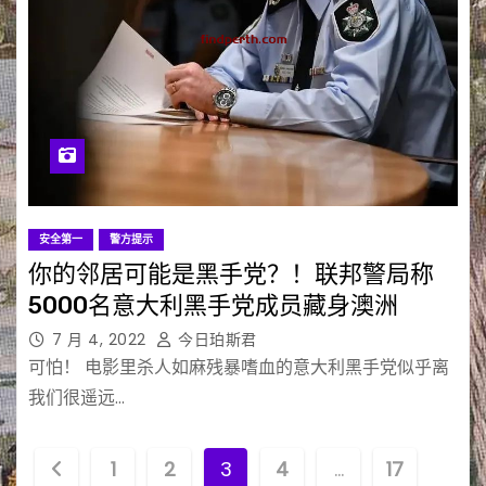
安全第一
警方提示
你的邻居可能是黑手党？！联邦警局称
5000名意大利黑手党成员藏身澳洲
7 月 4, 2022
今日珀斯君
可怕！ 电影里杀人如麻残暴嗜血的意大利黑手党似乎离
我们很遥远…
文
1
2
3
4
…
17