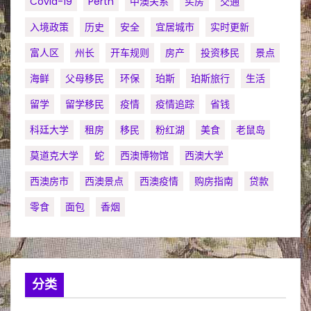
Covid-19
Perth
中澳关系
买房
交通
入境政策
历史
安全
宜居城市
实时更新
富人区
州长
开车规则
房产
投资移民
景点
海鲜
父母移民
环保
珀斯
珀斯旅行
生活
留学
留学移民
疫情
疫情追踪
省钱
科廷大学
租房
移民
粉红湖
美食
老鼠岛
莫道克大学
蛇
西澳博物馆
西澳大学
西澳房市
西澳景点
西澳疫情
购房指南
贷款
零食
面包
香烟
分类