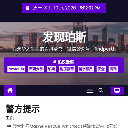
跳
周一. 8 月 10th, 2026
5:02:04 PM
至
内
容
发现珀斯
西澳华人生活的百科全书，微信公众号：findperth
热议话题
covid-19
西澳大学
珀斯
购房指南
留学移民
安全
省钱
警方提示
主页
澳大利亚Marine Rescue Whitfords将淘汰27MHz无线