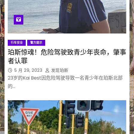
行车安全
警方提示
珀斯惊魂！危险驾驶致青少年丧命，肇事
者认罪
5 月 29, 2023
发现珀斯
23岁的Kai Best因危险驾驶导致一名青少年在珀斯北部
的…