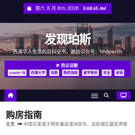
跳
周六. 8 月 8th, 2026
3:48:47 AM
至
内
容
发现珀斯
西澳华人生活的百科全书，微信公众号：findperth
热议话题
covid-19
西澳大学
珀斯
购房指南
留学移民
安全
省钱
购房指南
主页
中国买家或于明年重返澳洲房市，这些城区最受青睐