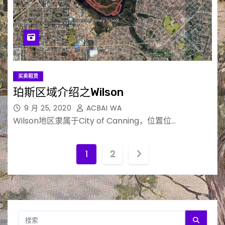
买卖租赁
珀斯区域介绍之Wilson
9 月 25, 2020
ACBAI WA
Wilson地区隶属于City of Canning，位置位…
文
1
2
章
分
页