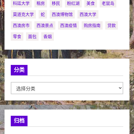
科廷大学
租房
移民
粉红湖
美食
老鼠岛
莫道克大学
蛇
西澳博物馆
西澳大学
西澳房市
西澳景点
西澳疫情
购房指南
贷款
零食
面包
香烟
分类
分
类
归档