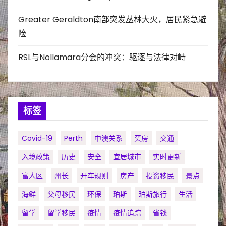
Greater Geraldton南部突发丛林大火，居民紧急避
险
RSL与Nollamara分会的冲突：驱逐与法律对峙
标签
Covid-19
Perth
中澳关系
买房
交通
入境政策
历史
安全
宜居城市
实时更新
富人区
州长
开车规则
房产
投资移民
景点
海鲜
父母移民
环保
珀斯
珀斯旅行
生活
留学
留学移民
疫情
疫情追踪
省钱