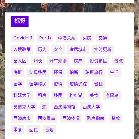
标签
Covid-19
Perth
中澳关系
买房
交通
入境政策
历史
安全
宜居城市
实时更新
富人区
州长
开车规则
房产
投资移民
景点
海鲜
父母移民
环保
珀斯
珀斯旅行
生活
留学
留学移民
疫情
疫情追踪
省钱
科廷大学
租房
移民
粉红湖
美食
老鼠岛
莫道克大学
蛇
西澳博物馆
西澳大学
西澳房市
西澳景点
西澳疫情
购房指南
贷款
零食
面包
香烟