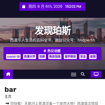
跳
周四. 8 月 6th, 2026
1:52:04 PM
至
内
容
发现珀斯
西澳华人生活的百科全书，微信公众号：findperth
热议话题
covid-19
西澳大学
珀斯
购房指南
留学移民
安全
省钱
bar
主页
你快看！天鹅河上竟漂浮着一个庞然大物！西澳首次惊现