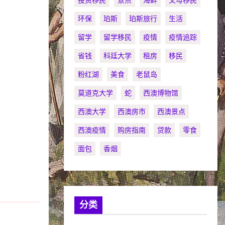
投资移民
景点
海鲜
父母移民
环保
珀斯
珀斯旅行
生活
留学
留学移民
疫情
疫情追踪
省钱
科廷大学
租房
移民
粉红湖
美食
老鼠岛
莫道克大学
蛇
西澳博物馆
西澳大学
西澳房市
西澳景点
西澳疫情
购房指南
贷款
零食
面包
香烟
分类