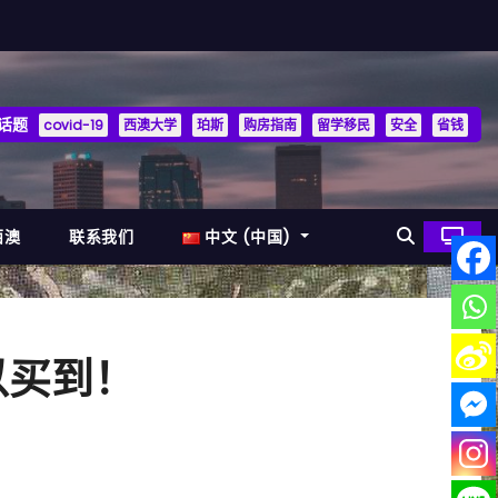
话题
covid-19
西澳大学
珀斯
购房指南
留学移民
安全
省钱
西澳
联系我们
中文 (中国)
以买到！