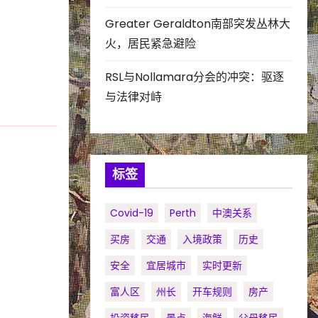
Greater Geraldton南部突发丛林大
火，居民紧急避险
RSL与Nollamara分会的冲突：驱逐
与法律对峙
标签
Covid-19
Perth
中澳关系
买房
交通
入境政策
历史
安全
宜居城市
实时更新
富人区
州长
开车规则
房产