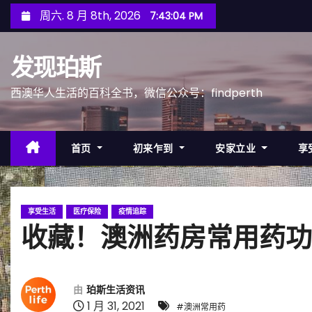
跳
周六. 8 月 8th, 2026
7:43:06 PM
至
内
发现珀斯
容
西澳华人生活的百科全书，微信公众号：findperth
首页
初来乍到
安家立业
享
享受生活
医疗保险
疫情追踪
收藏！澳洲药房常用药功
由
珀斯生活资讯
1 月 31, 2021
#澳洲常用药