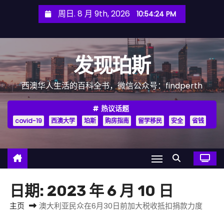
跳
周日. 8 月 9th, 2026
10:54:26 PM
至
内
容
发现珀斯
西澳华人生活的百科全书，微信公众号：findperth
热议话题
covid-19
西澳大学
珀斯
购房指南
留学移民
安全
省钱
日期:
2023 年 6 月 10 日
主页
澳大利亚民众在6月30日前加大税收抵扣捐款力度