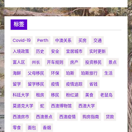
标签
Covid-19
Perth
中澳关系
买房
交通
入境政策
历史
安全
宜居城市
实时更新
富人区
州长
开车规则
房产
投资移民
景点
海鲜
父母移民
环保
珀斯
珀斯旅行
生活
留学
留学移民
疫情
疫情追踪
省钱
科廷大学
租房
移民
粉红湖
美食
老鼠岛
莫道克大学
蛇
西澳博物馆
西澳大学
西澳房市
西澳景点
西澳疫情
购房指南
贷款
零食
面包
香烟