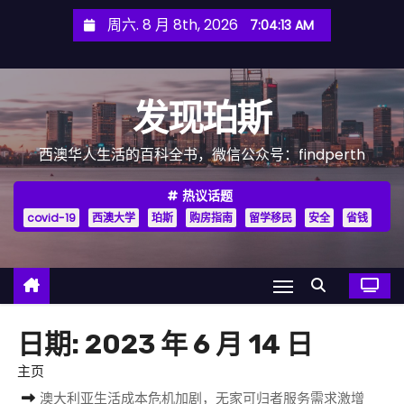
跳
周六. 8 月 8th, 2026
7:04:14 AM
至
内
容
发现珀斯
西澳华人生活的百科全书，微信公众号：findperth
热议话题
covid-19
西澳大学
珀斯
购房指南
留学移民
安全
省钱
日期:
2023 年 6 月 14 日
主页
澳大利亚生活成本危机加剧，无家可归者服务需求激增