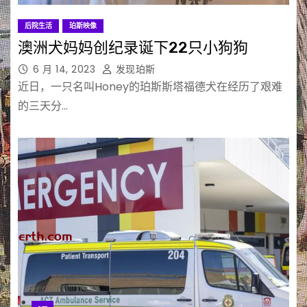
后院生活
珀斯映像
澳洲犬妈妈创纪录诞下22只小狗狗
6 月 14, 2023
发现珀斯
近日，一只名叫Honey的珀斯斯塔福德犬在经历了艰难
的三天分…