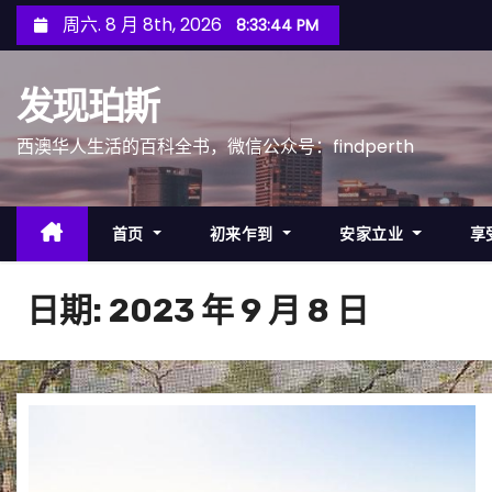
跳
周六. 8 月 8th, 2026
8:33:47 PM
至
内
发现珀斯
容
西澳华人生活的百科全书，微信公众号：findperth
首页
初来乍到
安家立业
享
日期:
2023 年 9 月 8 日