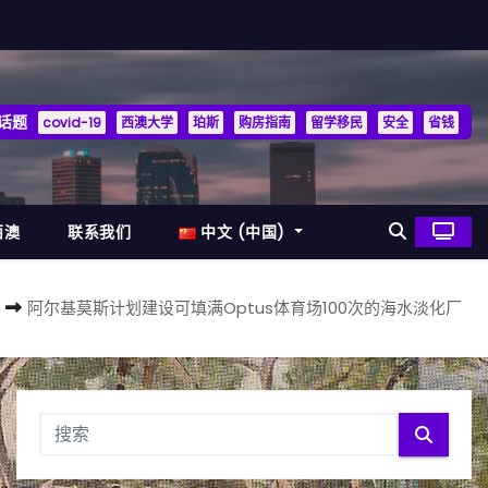
话题
covid-19
西澳大学
珀斯
购房指南
留学移民
安全
省钱
西澳
联系我们
中文 (中国)
阿尔基莫斯计划建设可填满Optus体育场100次的海水淡化厂