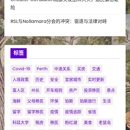
险
RSL与Nollamara分会的冲突：驱逐与法律对峙
标签
Covid-19
Perth
中澳关系
买房
交通
入境政策
历史
安全
宜居城市
实时更新
富人区
州长
开车规则
房产
投资移民
景点
海鲜
父母移民
环保
珀斯
珀斯旅行
生活
留学
留学移民
疫情
疫情追踪
省钱
科廷大学
租房
移民
粉红湖
美食
老鼠岛