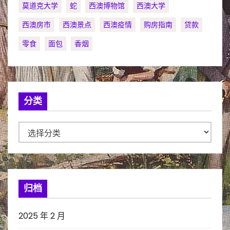
莫道克大学
蛇
西澳博物馆
西澳大学
西澳房市
西澳景点
西澳疫情
购房指南
贷款
零食
面包
香烟
分类
分
类
归档
2025 年 2 月