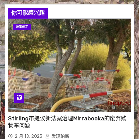
你可能感兴趣
政策规定
Stirling市提议新法案治理Mirrabooka的废弃购
物车问题
2 月 13, 2025
发现珀斯