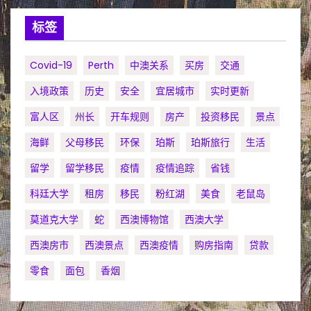
标签
Covid-19
Perth
中澳关系
买房
交通
入境政策
历史
安全
宜居城市
实时更新
富人区
州长
开车规则
房产
投资移民
景点
海鲜
父母移民
环保
珀斯
珀斯旅行
生活
留学
留学移民
疫情
疫情追踪
省钱
科廷大学
租房
移民
粉红湖
美食
老鼠岛
莫道克大学
蛇
西澳博物馆
西澳大学
西澳房市
西澳景点
西澳疫情
购房指南
贷款
零食
面包
香烟