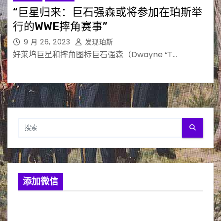
“巨星归来：巨石强森或将参加在珀斯举
行的WWE摔角赛事”
9 月 26, 2023
发现珀斯
好莱坞巨星和摔角图标巨石强森（Dwayne “T…
添加微信