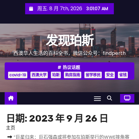
跳
周五. 8 月 7th, 2026
3:01:08 AM
至
内
容
发现珀斯
西澳华人生活的百科全书，微信公众号：findperth
热议话题
covid-19
西澳大学
珀斯
购房指南
留学移民
安全
省钱
日期:
2023 年 9 月 26 日
主页
“巨星归来：巨石强森或将参加在珀斯举行的WWE摔角赛