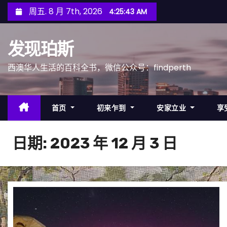
跳
周五. 8 月 7th, 2026
4:25:46 AM
至
内
发现珀斯
容
西澳华人生活的百科全书，微信公众号：findperth
首页
初来乍到
安家立业
享
日期:
2023 年 12 月 3 日