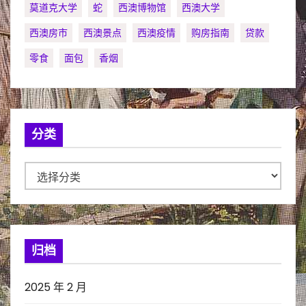
莫道克大学
蛇
西澳博物馆
西澳大学
西澳房市
西澳景点
西澳疫情
购房指南
贷款
零食
面包
香烟
分类
分
类
归档
2025 年 2 月