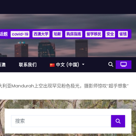
话题
covid-19
西澳大学
珀斯
购房指南
留学移民
安全
省钱
西澳
联系我们
中文 (中国)
大利亚Mandurah上空出现罕见粉色极光，摄影师惊叹“超乎想象”