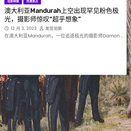
珀斯映像
西澳景点
澳大利亚Mandurah上空出现罕见粉色极
光，摄影师惊叹“超乎想象”
12 月 3, 2023
发现珀斯
在澳大利亚Mandurah，一位追逐极光的摄影师Damon …