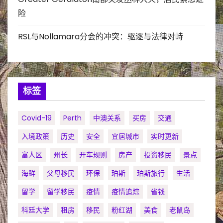
险
RSL与Nollamara分会的冲突：驱逐与法律对峙
标签
Covid-19
Perth
中澳关系
买房
交通
入境政策
历史
安全
宜居城市
实时更新
富人区
州长
开车规则
房产
投资移民
景点
海鲜
父母移民
环保
珀斯
珀斯旅行
生活
留学
留学移民
疫情
疫情追踪
省钱
科廷大学
租房
移民
粉红湖
美食
老鼠岛