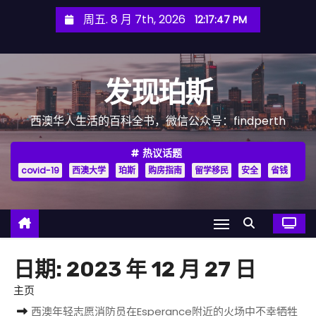
跳
周五. 8 月 7th, 2026
12:17:49 PM
至
内
容
发现珀斯
西澳华人生活的百科全书，微信公众号：findperth
热议话题
covid-19
西澳大学
珀斯
购房指南
留学移民
安全
省钱
日期:
2023 年 12 月 27 日
主页
西澳年轻志愿消防员在Esperance附近的火场中不幸牺牲