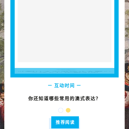
going to Cottesloe Beach for a swim. Then
this afternoon, a friend and I will cook some
potatoes and sausages on the
bar
beque.”
— 互动时间 —
你还知道哪些常用的澳式表达？
推荐阅读