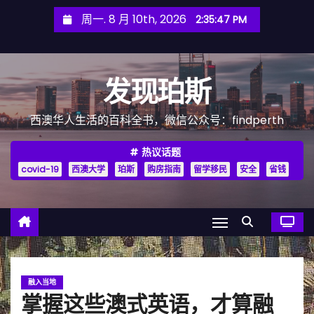
跳
周一. 8 月 10th, 2026
2:35:49 PM
至
内
容
发现珀斯
西澳华人生活的百科全书，微信公众号：findperth
热议话题
covid-19
西澳大学
珀斯
购房指南
留学移民
安全
省钱
融入当地
掌握这些澳式英语，才算融