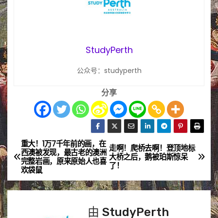
StudyPerth
公众号：studyperth
分享
重大！1万7千年前的画，在
文
走啊！爬桥去啊！登顶地标
西澳被发现，最古老的澳洲
大桥之后，鹅被珀斯惊呆
完整岩画，原来原始人也喜
章
了！
欢袋鼠
导
航
由
StudyPerth