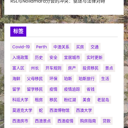
RSL与Nollamara分会的冲突：驱逐与法律对峙
标签
Covid-19
Perth
中澳关系
买房
交通
入境政策
历史
安全
宜居城市
实时更新
富人区
州长
开车规则
房产
投资移民
景点
海鲜
父母移民
环保
珀斯
珀斯旅行
生活
留学
留学移民
疫情
疫情追踪
省钱
科廷大学
租房
移民
粉红湖
美食
老鼠岛
莫道克大学
蛇
西澳博物馆
西澳大学
西澳房市
西澳景点
西澳疫情
购房指南
贷款