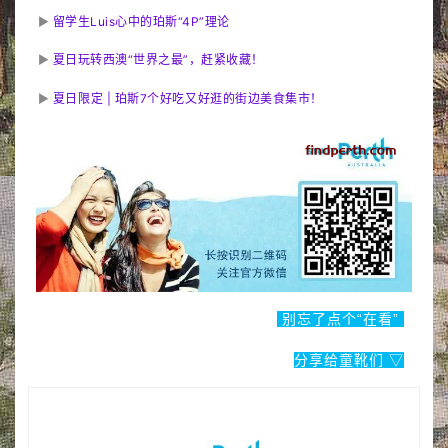
▶
留学生Luis心中的珀斯“4P”理论
▶
夏日玩转西澳“世界之最”，赶紧收藏！
▶
夏日限定 | 珀斯7个好吃又好逛的街边美食集市！
别忘了点个“在看”
分享给童靴们 ▽