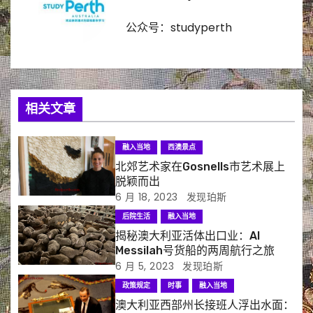
公众号：studyperth
相关文章
融入当地
西澳景点
北郊艺术家在Gosnells市艺术展上
脱颖而出
6 月 18, 2023
发现珀斯
后院生活
融入当地
揭秘澳大利亚活体出口业：Al
Messilah号货船的两周航行之旅
6 月 5, 2023
发现珀斯
政策规定
时事
融入当地
澳大利亚西部州长接班人浮出水面：