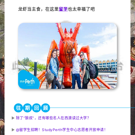
龙虾当主食，在这里
留学
也太幸福了吧
往
期
回
顾
▶
除了“狼叔”，还有哪些名人在西澳读过大学？
▶
@留学生招聘！StudyPerth学生中心志愿者开放申请！