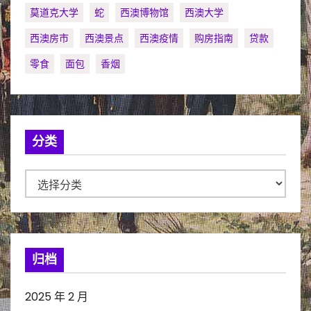
莫道克大学
蛇
西澳博物馆
西澳大学
西澳房市
西澳景点
西澳疫情
购房指南
贷款
零食
面包
香烟
分类
分
类
归档
2025 年 2 月