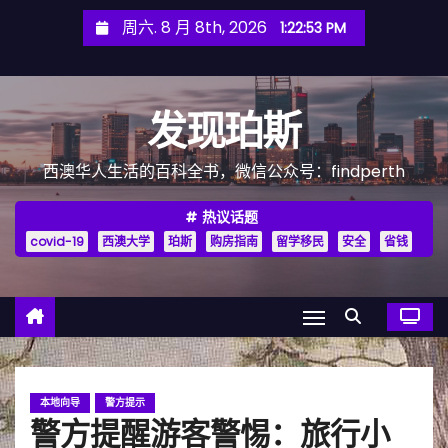
跳
周六. 8 月 8th, 2026
1:22:54 PM
至
内
容
发现珀斯
西澳华人生活的百科全书，微信公众号：findperth
热议话题
covid-19
西澳大学
珀斯
购房指南
留学移民
安全
省钱
本地向导
警方提示
警方提醒游客警惕：旅行小