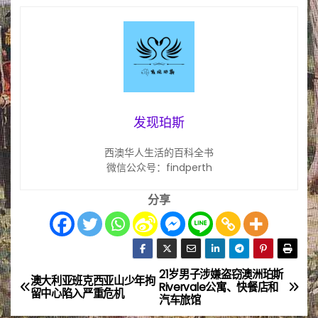
发现珀斯
西澳华人生活的百科全书
微信公众号：findperth
分享
21岁男子涉嫌盗窃澳洲珀斯
文
澳大利亚班克西亚山少年拘
Rivervale公寓、快餐店和
留中心陷入严重危机
汽车旅馆
章