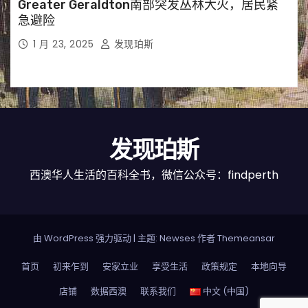
Greater Geraldton南部突发丛林大火，居民紧
急避险
1 月 23, 2025
发现珀斯
发现珀斯
西澳华人生活的百科全书，微信公众号：findperth
由 WordPress 强力驱动
|
主题: Newses 作者
Themeansar
首页
初来乍到
安家立业
享受生活
政策规定
本地向导
店铺
数据西澳
联系我们
中文 (中国)