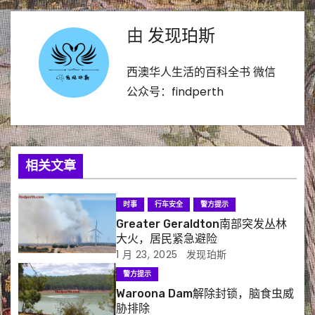
导
由
发现珀斯
航
西澳华人生活的百科全书 微信
公众号：findperth
相关文章
时事
行车安全
警方提示
Greater Geraldton南部突发丛林
大火，居民紧急避险
1 月 23, 2025
发现珀斯
警方提示
Waroona Dam解除封锁，脑食虫威
胁排除