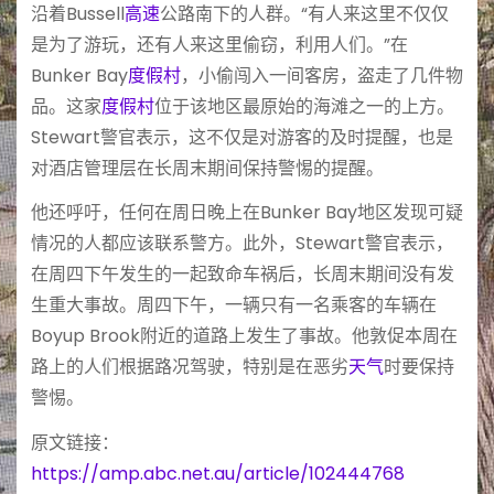
沿着Bussell
高速
公路南下的人群。“有人来这里不仅仅
是为了游玩，还有人来这里偷窃，利用人们。”在
Bunker Bay
度假村
，小偷闯入一间客房，盗走了几件物
品。这家
度假村
位于该地区最原始的海滩之一的上方。
Stewart警官表示，这不仅是对游客的及时提醒，也是
对酒店管理层在长周末期间保持警惕的提醒。
他还呼吁，任何在周日晚上在Bunker Bay地区发现可疑
情况的人都应该联系警方。此外，Stewart警官表示，
在周四下午发生的一起致命车祸后，长周末期间没有发
生重大事故。周四下午，一辆只有一名乘客的车辆在
Boyup Brook附近的道路上发生了事故。他敦促本周在
路上的人们根据路况驾驶，特别是在恶劣
天气
时要保持
警惕。
原文链接：
https://amp.abc.net.au/article/102444768