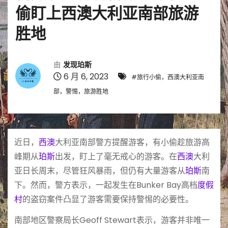
偷盯上西澳大利亚南部旅游
胜地
由
发现珀斯
6 月 6, 2023
#旅行小偷，西澳大利亚南
部，警惕，旅游胜地
近日，
西澳
大利亚南部警方提醒游客，有小偷趁旅游高
峰期从
珀斯
出发，盯上了毫无戒心的游客。在
西澳
大利
亚日长周末，尽管狂风暴雨，但仍有大量游客从
珀斯
南
下。然而，警方表示，一起发生在Bunker Bay高档
度假
村
的盗窃案件凸显了游客需要保持警惕的必要性。
南部地区警察局长Geoff Stewart表示，游客并非唯一