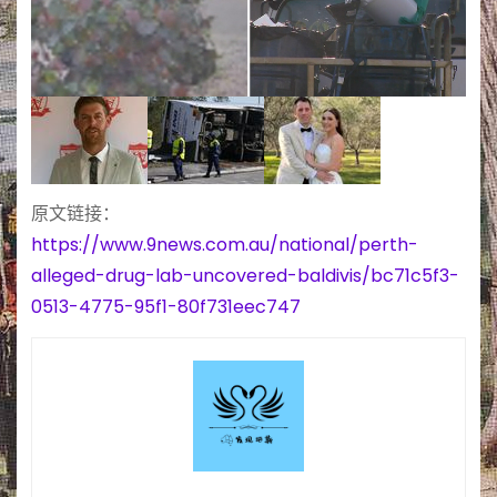
原文链接：
https://www.9news.com.au/national/perth-
alleged-drug-lab-uncovered-baldivis/bc71c5f3-
0513-4775-95f1-80f731eec747