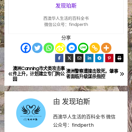
发现珀斯
西澳华人生活的百科全书
微信公众号：findperth
分享
澳洲Canning市犬类攻击事
文
澳洲警察遭撞击致死，肇事
件上升，计划建立专门狗公
者面临升级谋杀指控
园
章
导
由
发现珀斯
航
西澳华人生活的百科全书 微信
公众号：findperth