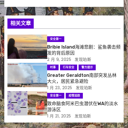
相关文章
安全第一
Bribie Island海滩悲剧：鲨鱼袭击频
发的背后原因
2 月 9, 2025
发现珀斯
时事
行车安全
警方提示
Greater Geraldton南部突发丛林
大火，居民紧急避险
1 月 23, 2025
发现珀斯
安全第一
疫情追踪
致命脑食阿米巴虫潜伏在WA的淡水
游泳区
1 月 21, 2025
发现珀斯