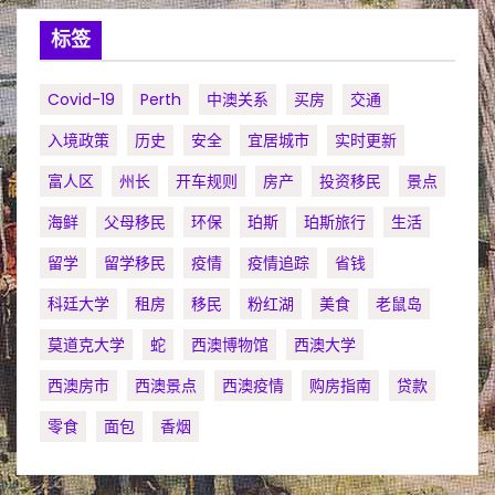
标签
Covid-19
Perth
中澳关系
买房
交通
入境政策
历史
安全
宜居城市
实时更新
富人区
州长
开车规则
房产
投资移民
景点
海鲜
父母移民
环保
珀斯
珀斯旅行
生活
留学
留学移民
疫情
疫情追踪
省钱
科廷大学
租房
移民
粉红湖
美食
老鼠岛
莫道克大学
蛇
西澳博物馆
西澳大学
西澳房市
西澳景点
西澳疫情
购房指南
贷款
零食
面包
香烟