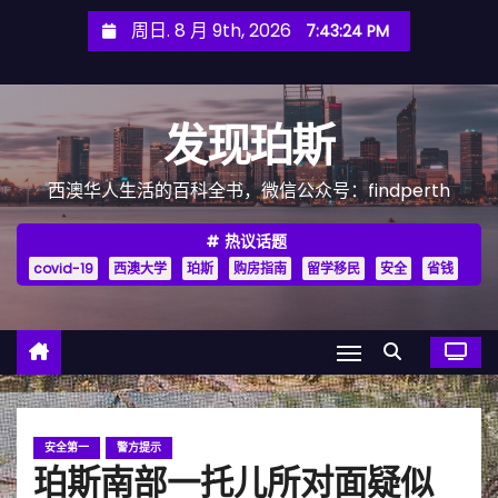
跳
周日. 8 月 9th, 2026
7:43:26 PM
至
内
容
发现珀斯
西澳华人生活的百科全书，微信公众号：findperth
热议话题
covid-19
西澳大学
珀斯
购房指南
留学移民
安全
省钱
安全第一
警方提示
珀斯南部一托儿所对面疑似