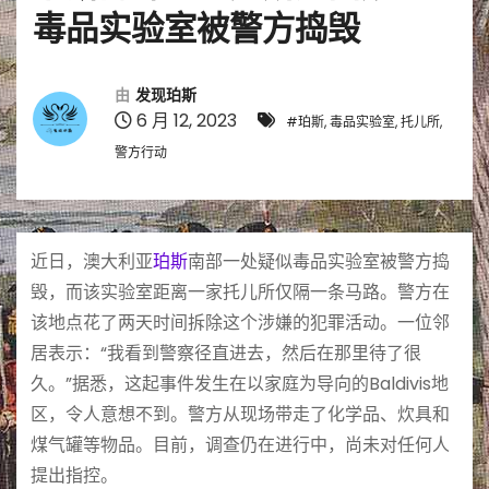
毒品实验室被警方捣毁
由
发现珀斯
6 月 12, 2023
#珀斯, 毒品实验室, 托儿所,
警方行动
近日，澳大利亚
珀斯
南部一处疑似毒品实验室被警方捣
毁，而该实验室距离一家托儿所仅隔一条马路。警方在
该地点花了两天时间拆除这个涉嫌的犯罪活动。一位邻
居表示：“我看到警察径直进去，然后在那里待了很
久。”据悉，这起事件发生在以家庭为导向的Baldivis地
区，令人意想不到。警方从现场带走了化学品、炊具和
煤气罐等物品。目前，调查仍在进行中，尚未对任何人
提出指控。